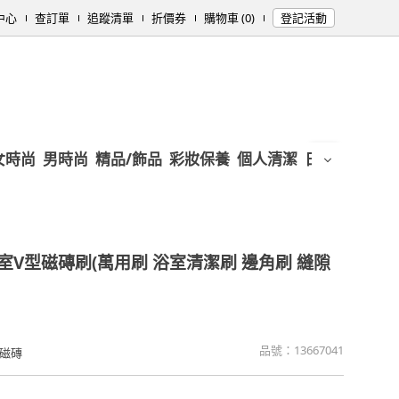
中心
查訂單
追蹤清單
折價券
購物車 (0)
登記活動
女時尚
男時尚
精品/飾品
彩妝保養
個人清潔
日用/紙品
母
室V型磁磚刷(萬用刷 浴室清潔刷 邊角刷 縫隙
品號：
13667041
磁磚