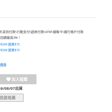
期
\
貨到付款
\
行動支付
\
超商付款
\
ATM
\
銀聯卡
\
銀行帳戶付款
費回饋最高3%！
$599 運費$75
$599 運費$75
價券
加入追蹤
/08/07出貨
我要推薦