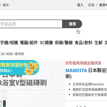
書店
登入
註冊
會員
搜尋
手機/相機
電腦/組件
3C週邊
保健/醫療
食品/飲料
生鮮
工具
\
刷具
\
萬用刷
針對邊角隙縫加強清潔
MAMEITA
日本製浴
刷)
日本知名品牌Mameita
適用於浴室角落磁磚刷洗
柔軟的尼龍刷毛不易傷害