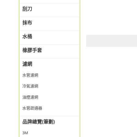
刮刀
抹布
水桶
橡膠手套
濾網
水管濾網
冷氣濾網
油煙濾網
水管疏通器
品牌總覽(筆劃)
3M