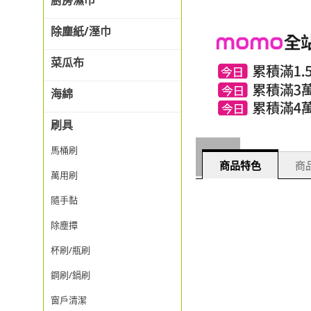
廚房濕巾
除塵紙/溼巾
菜瓜布
海綿
刷具
馬桶刷
商品特色
商品
萬用刷
隨手黏
除塵撢
杯刷/瓶刷
鋼刷/鍋刷
窗戶清潔