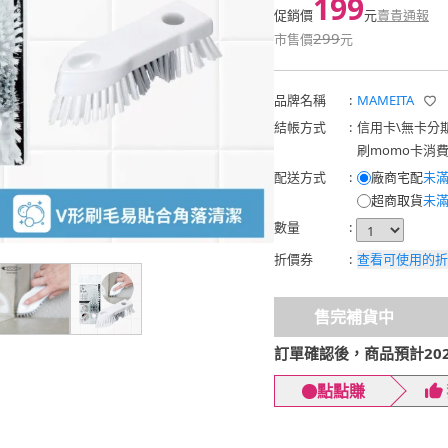
199
促銷價
元
賣貴通報
299
市售價
元
品牌名稱
:
MAMEITA
結帳方式
:
信用卡
\
無卡分
刷momo卡消
配送方式
:
廠商宅配
未滿
超商取貨
未滿
數量
:
折價券
:
查看可使用的折
售完補貨中
訂單確認後，商品預計2026
點點賺