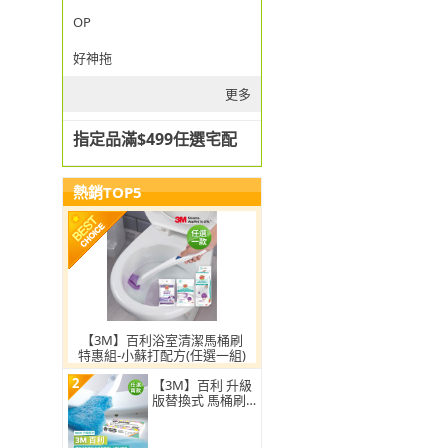
OP
好神拖
更多
指定品滿$499任選宅配
熱銷TOP5
【3M】百利浴室清潔馬桶刷
特惠組-小蘇打配方(任選一組)
2
【3M】百利 升級
版替換式 馬桶刷
特惠組(可任選2
組)