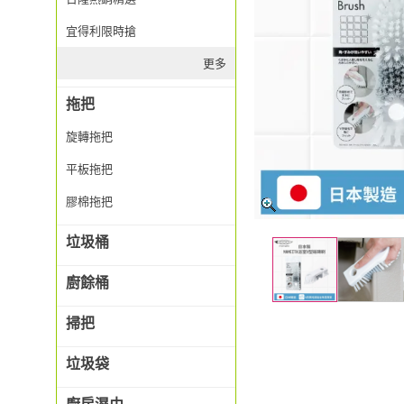
宜得利限時搶
更多
拖把
旋轉拖把
平板拖把
膠棉拖把
垃圾桶
廚餘桶
掃把
垃圾袋