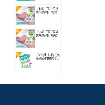
3
【3M】百利替換
式馬桶刷升級款
補充包-5刷頭入
(薰衣草/香檸/無
香 可任選)
4
【3M】百利替換
式馬桶刷升級款
補充包-15刷頭入
(薰衣草/香檸/無
香 可任選)
5
【妙潔】替換式馬
桶刷頭補充包-63
片超值任選組(21
片x3包自由搭配)