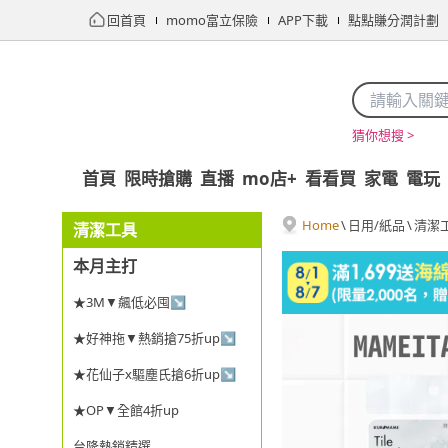
回首頁
momo富立保險
APP下載
點點賺分潤計劃
猜你想搜 >
首頁
限時搶購
直播
mo店+
看看買
家電
電玩
Home
\
日用/紙品
\
清潔
清潔工具
本月主打
★3M▼飆低必囤↘
★好神拖▼熱銷搶75折up↘
★花仙子x驅塵氏搶6折up↘
★OP▼全館4折up
台隆熱銷精選