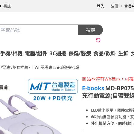
書店
登入
註冊
會員
搜尋
手機/相機
電腦/組件
3C週邊
保健/醫療
食品/飲料
生鮮
/電池
\
館長推薦
\
｜Wh認證專區★旅遊安心選
商品本體有Wh標示，可
E-books
MD-BP07
充行動電源(自帶雙線/
LED數字顯示，隨時掌握
60秒內自動偵測功能，
外出攜帶方便，同時輸出