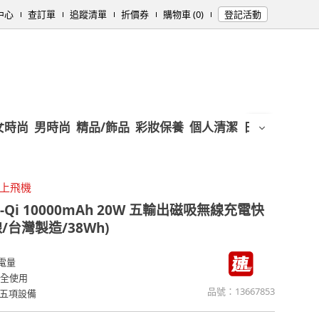
中心
查訂單
追蹤清單
折價券
購物車 (0)
登記活動
女時尚
男時尚
精品/飾品
彩妝保養
個人清潔
日用/紙品
母
攜上飛機
5-Qi 10000mAh 20W 五輸出磁吸無線充電快
台灣製造/38Wh)
電量
安全使用
品號：
13667853
五項設備