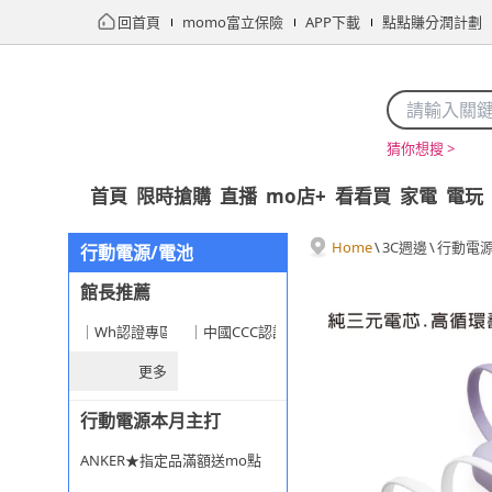
回首頁
momo富立保險
APP下載
點點賺分潤計劃
猜你想搜 >
首頁
限時搶購
直播
mo店+
看看買
家電
電玩
Home
\
3C週邊
\
行動電源
行動電源/電池
館長推薦
｜Wh認證專區★旅遊安心選
｜中國CCC認證專區
更多
行動電源本月主打
ANKER★指定品滿額送mo點