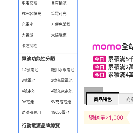
車用充電
自帶插頭
PD/QC快充
筆電可充
充電座
方便免帶線
大容量
太陽能板
卡通授權
電池功能性分類
1.2號電池
鈕扣水銀電池
3號電池
3號充電電池
4號電池
4號充電電池
商品特色
商品
9V電池
9V充電電池
助聽器專用
18650電池
總銷量>1,000
行動電源品牌總覽