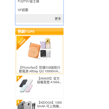
FUJITSU富士通
GP超霸
更多
熱銷TOP5
【Photofast】防爆SSB固態行
動電源 AllDay Qi2 10000mAh
_38.5Wh(ALLDAYSSB10000)
2
【ANKER】官方
授權直營 A1664超
薄磁吸行動電源1
0000mAh Qi2 30
W(黑白粉綠 Wh標
示/MagSafe/溫度
監控/輕薄)
3
【AIDOGA】1000
0mAh 可上飛機