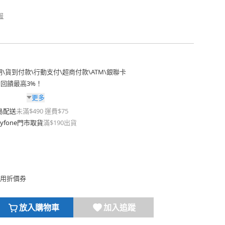
報
期
\
貨到付款
\
行動支付
\
超商付款
\
ATM
\
銀聯卡
費回饋最高3%！
更多
島配送
未滿$490 運費$75
yfone門市取貨
滿$190出貨
用折價券
放入購物車
加入追蹤