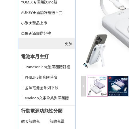
YOMIX★滿額送mo點
AUKEY★滿額好禮送不完!
小米★新品上市
亞果★滿額送好禮
更多
電池本月主打
｜ Panasonic 電池滿額贈好禮
｜PHILIPS組合限時降
｜金頂電池全系列下殺
｜eneloop充電全系列滿額贈
行動電源功能性分類
磁吸無線充
無線充電