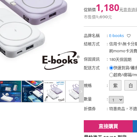
1,180
促銷價
元
賣貴通
1,690
市售價
元
品牌名稱
:
E-books
結帳方式
:
信用卡
\
無卡分
刷momo卡消
保固資訊
:
180天保固期
配送方式
:
快速到貨/離
超商/i郵箱/m
紫
白
規格
:
數量
:
折價券
:
特惠商品，不適
直接購買