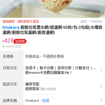
濾網細密，細碎廚餘不漏渣
品號：
13669845
Imakara
廚餘垃圾瀝水網/過濾網-50枚/包-3包組(水槽過
濾網/廚餘垃圾漏網/廚房濾網)
428
$
促銷價
$
1,200
市售價
折價券
特惠商品，不適用折價券
付款方式
信用卡 | 無卡分期 | 貨到付款 | 行動支付 | 超
商付款 | ATM | 銀聯卡
刷momo卡消費回饋最高3%！
配送方式
廠商宅配
超商取貨
滿$190出貨
品牌名稱
Imakara
．
追蹤