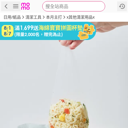
搜全站商品
商品
評價
詳情
規格
推薦
日用/紙品
清潔工具
本月主打
x其他清潔用品x