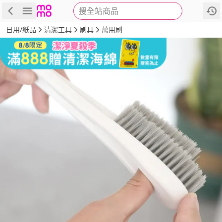
搜全站商品
商品
評價
詳情
規格
推薦
日用/紙品
清潔工具
刷具
萬用刷