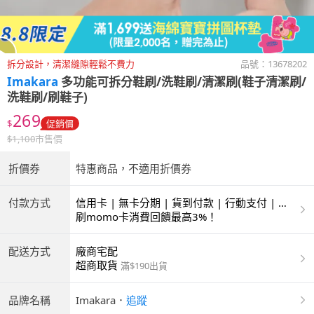
拆分設計，清潔縫隙輕鬆不費力
品號：
13678202
Imakara
多功能可拆分鞋刷/洗鞋刷/清潔刷(鞋子清潔刷/
洗鞋刷/刷鞋子)
269
$
促銷價
$
1,100
市售價
折價券
特惠商品，不適用折價券
付款方式
信用卡 | 無卡分期 | 貨到付款 | 行動支付 | 超
商付款 | ATM | 銀聯卡
刷momo卡消費回饋最高3%！
配送方式
廠商宅配
超商取貨
滿$190出貨
品牌名稱
Imakara
．
追蹤