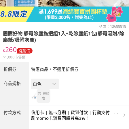
品號：
13688818
團購好物
靜電除塵拖把組1入+乾除塵紙1包(靜電吸附/除
塵紙/吸附灰塵)
260
$
促銷價
$
1,000
市售價
折價券
特惠商品，不適用折價券
商品規格
白色
共1種
顏
色
付款方式
信用卡 | 無卡分期 | 貨到付款 | 行動支付 | 超
商付款 | ATM | 銀聯卡
刷momo卡消費回饋最高3%！