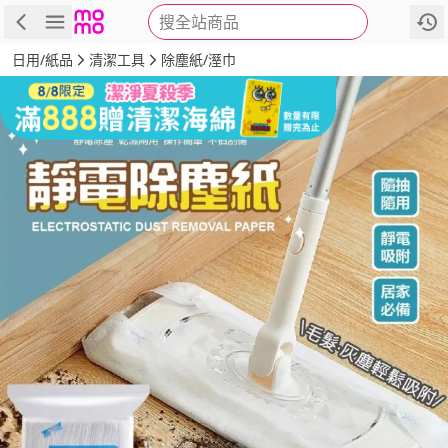
搜全站商品
商品
評價
詳情
規格
推薦
日用/紙品
清潔工具
除塵紙/溼巾