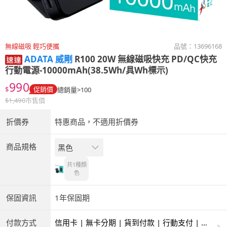
無線磁吸 輕巧便攜
品號：
13696168
ADATA 威剛
R100 20W 無線磁吸快充 PD/QC快充
行動電源-10000mAh(38.5Wh/具Wh標示)
990
$
促銷價
總銷量>100
$
1,490
市售價
折價券
特惠商品，不適用折價券
商品規格
黑色
共1種
顏
色
保固資訊
1年保固期
付款方式
信用卡 | 無卡分期 | 貨到付款 | 行動支付 | 超