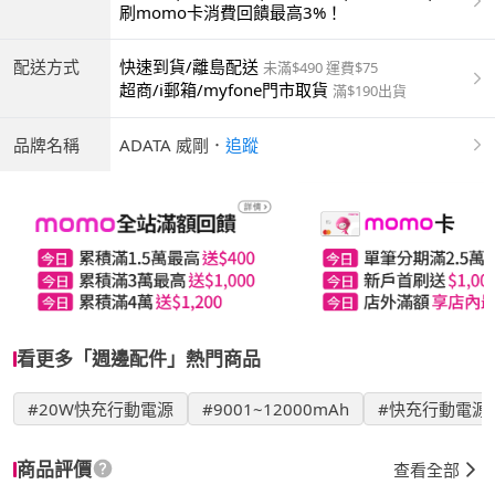
商付款 | ATM | 銀聯卡
刷momo卡消費回饋最高3%！
配送方式
快速到貨/離島配送
未滿$490 運費$75
超商/i郵箱/myfone門市取貨
滿$190出貨
品牌名稱
ADATA 威剛
．
追蹤
看更多「週邊配件」熱門商品
#20W快充行動電源
#9001~12000mAh
#快充行動電源
商品評價
查看全部