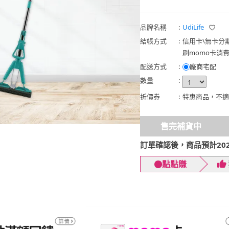
品牌名稱
:
UdiLife
結帳方式
:
信用卡
\
無卡分
刷momo卡消
配送方式
:
廠商宅配
數量
:
折價券
:
特惠商品，不適
售完補貨中
訂單確認後，商品預計2026
點點賺