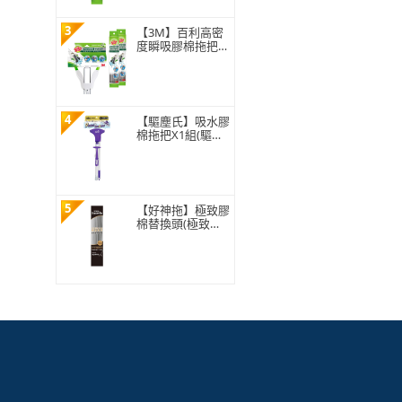
3
【3M】百利高密
度瞬吸膠棉拖把特
惠組(1桿3頭)
4
【驅塵氏】吸水膠
棉拖把X1組(驅塵/
打掃/清潔/吸水/
膠棉拖/拖把)
5
【好神拖】極致膠
棉替換頭(極致膠
棉拖把專用)