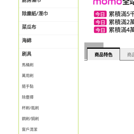
廚房濕巾
除塵紙/溼巾
菜瓜布
海綿
刷具
商品特色
商品
馬桶刷
萬用刷
隨手黏
除塵撢
杯刷/瓶刷
鋼刷/鍋刷
窗戶清潔