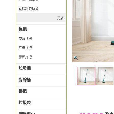
宜得利限時搶
更多
拖把
旋轉拖把
平板拖把
膠棉拖把
垃圾桶
廚餘桶
掃把
垃圾袋