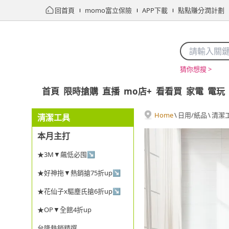
回首頁
momo富立保險
APP下載
點點賺分潤計劃
猜你想搜 >
首頁
限時搶購
直播
mo店+
看看買
家電
電玩
Home
\
日用/紙品
\
清潔
清潔工具
本月主打
★3M▼飆低必囤↘
★好神拖▼熱銷搶75折up↘
★花仙子x驅塵氏搶6折up↘
★OP▼全館4折up
台隆熱銷精選