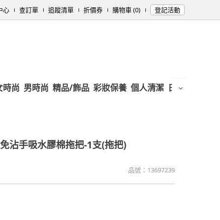
中心
查訂單
追蹤清單
折價券
購物車 (0)
登記活動
女時尚
男時尚
精品/飾品
彩妝保養
個人清潔
日用/紙品
母
免沾手吸水膠棉拖把-1支(拖把)
品號：
13697239