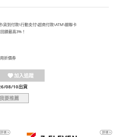
期
\
貨到付款
\
行動支付
\
超商付款
\
ATM
\
銀聯卡
費回饋最高3%！
用折價券
加入追蹤
/08/10出貨
我要推薦