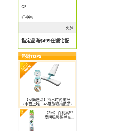
OP
好神拖
更多
指定品滿$499任選宅配
熱銷TOP5
【家簡塵除】擠水時尚拖把
(市面上唯一45度旋轉拖把頭)
2
【3M】百利高密
度瞬吸膠棉補充包
(1頭)