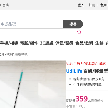
書店
登入
註冊
會員
搜尋
手機/相機
電腦/組件
3C週邊
保健/醫療
食品/飲料
生鮮
工具
\
拖把
\
膠棉拖把
免沾手設計擠水乾淨徹底
UdiLife
百研/輕量型
輕鬆清潔凹凸面及死角
不怕刮傷地板與打蠟
359
促銷價
元
賣貴通報
500
市售價
元