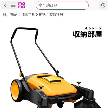
搜全站商品
商品
評價
詳情
規格
推薦
日用/紙品
清潔工具
拖把
旋轉拖把