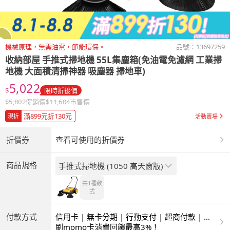
機械原理，無需油電，節能環保。
品號：
13697259
收納部屋
手推式掃地機 55L集塵箱(免油電免濾網 工業掃
地機 大面積清掃神器 吸塵器 掃地車)
5,022
$
限時折後價
$
5,802
促銷價
$
11,604
市售價
滿899元折130元
現折
活動賣場
折價券
查看可使用的折價券
商品規格
手推式掃地機 (1050 高天窗版)
共1種
款
式
付款方式
信用卡 | 無卡分期 | 行動支付 | 超商付款 | 銀
聯卡
刷momo卡消費回饋最高3%！