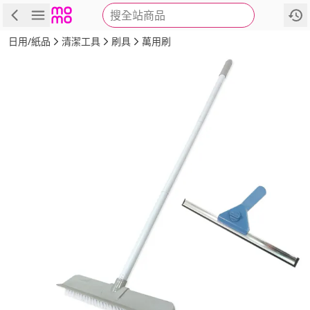
搜全站商品
商品
評價
詳情
規格
推薦
日用/紙品
清潔工具
刷具
萬用刷