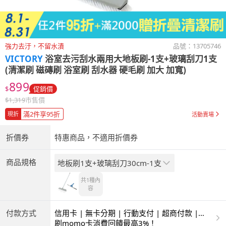
強力去汙，不留水漬
品號：
13705746
VICTORY
浴室去污刮水兩用大地板刷-1支+玻璃刮刀1支
(清潔刷 磁磚刷 浴室刷 刮水器 硬毛刷 加大 加寬)
899
$
促銷價
$
1,319
市售價
滿2件享95折
現折
活動賣場
折價券
特惠商品，不適用折價券
商品規格
地板刷1支+玻璃刮刀30cm-1支
共1種
內
容
付款方式
信用卡 | 無卡分期 | 行動支付 | 超商付款 |
ATM | 銀聯卡
刷momo卡消費回饋最高3%！