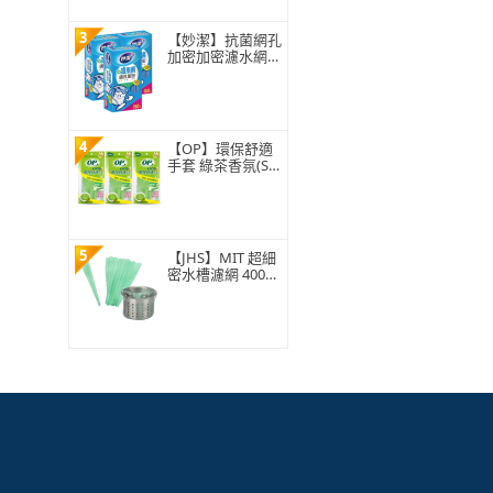
3
【妙潔】抗菌網孔
加密加密濾水網-
超值3入組(160枚/
盒)
4
【OP】環保舒適
手套 綠茶香氛(S/
M/L 1雙)
5
【JHS】MIT 超細
密水槽濾網 400入
贈抽取盒 排水孔
濾網 廚房濾網 台
灣ISO工廠製造