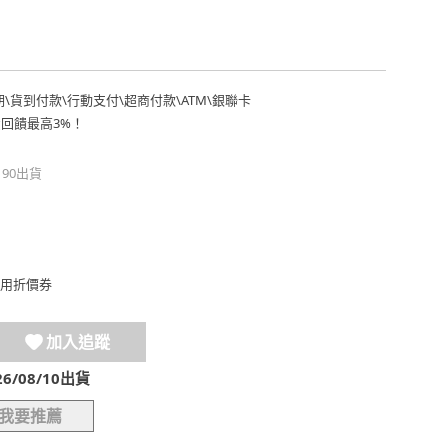
期
\
貨到付款
\
行動支付
\
超商付款
\
ATM
\
銀聯卡
費回饋最高3%！
190出貨
用折價券
加入追蹤
/08/10出貨
我要推薦