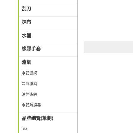
刮刀
抹布
水桶
橡膠手套
濾網
水管濾網
冷氣濾網
油煙濾網
水管疏通器
品牌總覽(筆劃)
3M