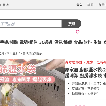
書店
登入
註冊
會員
搜尋
手機/相機
電腦/組件
3C週邊
保健/醫療
食品/飲料
生鮮
工具
\
本月主打
\
x其他清潔用品x
直立式設計，減少手部接
原家居
廚餘瀝水袋-2
房清潔 廚房濾水袋 
輕鬆解決湯汁、菜渣分離
底部加寬，不易傾倒
快速瀝水，方便衛生