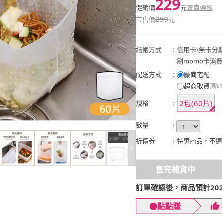
229
促銷價
元
賣貴通報
259
市售價
元
結帳方式
:
信用卡
\
無卡分
刷momo卡消
配送方式
:
廠商宅配
超商取貨
滿$
2包(60片)
規格
:
數量
:
折價券
:
特惠商品，不適
售完補貨中
訂單確認後，商品預計2026
點點賺