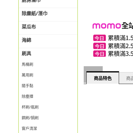
廚房濕巾
除塵紙/溼巾
菜瓜布
海綿
刷具
馬桶刷
萬用刷
商品特色
商品
隨手黏
除塵撢
杯刷/瓶刷
鋼刷/鍋刷
窗戶清潔