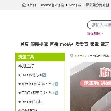
回首頁
momo富立保險
APP下載
點點賺分潤計劃
猜你想搜 >
首頁
限時搶購
直播
mo店+
看看買
家電
電玩
Home
\
日用/紙品
\
清潔
清潔工具
本月主打
★3M▼飆低必囤↘
★好神拖▼熱銷搶75折up↘
★花仙子x驅塵氏搶6折up↘
★OP▼全館4折up
台隆熱銷精選