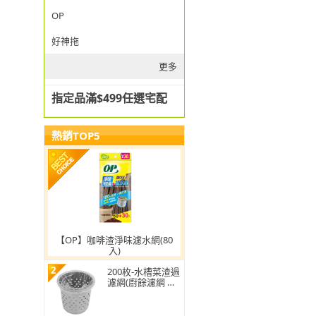
OP
好神拖
更多
指定品滿$499任選宅配
熱銷TOP5
【OP】咖啡渣淨味濾水網(80
入)
2
200枚-水槽菜渣過
濾網(廚餘濾網 菜
渣過濾 水槽過濾
網 水槽濾網)