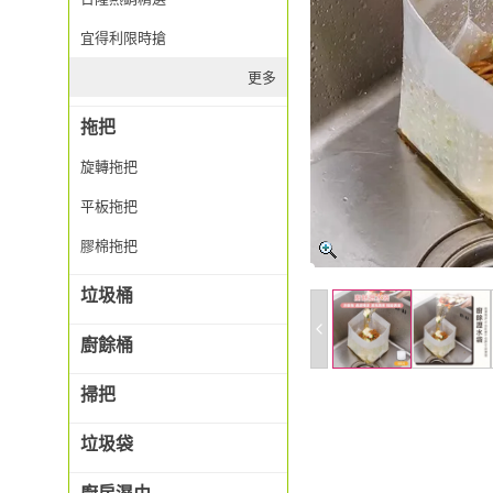
宜得利限時搶
更多
拖把
旋轉拖把
平板拖把
膠棉拖把
垃圾桶
廚餘桶
掃把
垃圾袋