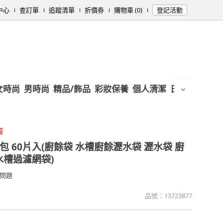
中心
查訂單
追蹤清單
折價券
購物車 (0)
登記活動
女時尚
男時尚
精品/飾品
彩妝保養
個人清潔
日用/紙品
母
觸
包 60片入(廚餘袋 水槽廚餘瀝水袋 瀝水袋 廚
水槽過濾網袋)
問題
品號：
13723877