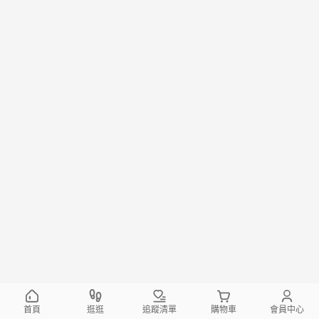
首頁
逛逛
追蹤清單
購物車
會員中心