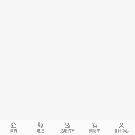
首頁
逛逛
追蹤清單
購物車
會員中心