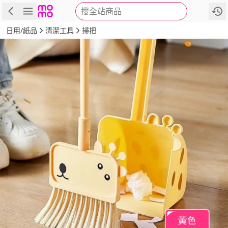
搜全站商品
商品
評價
詳情
規格
推薦
日用/紙品
清潔工具
掃把