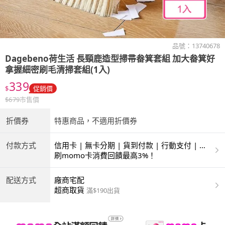
品號：
13740678
Dagebeno荷生活
長頸鹿造型掃帚畚箕套組 加大畚箕好
拿握細密刷毛清掃套組(1入)
339
$
促銷價
$
679
市售價
折價券
特惠商品，不適用折價券
付款方式
信用卡 | 無卡分期 | 貨到付款 | 行動支付 | 超
商付款 | ATM | 銀聯卡
刷momo卡消費回饋最高3%！
配送方式
廠商宅配
超商取貨
滿$190出貨