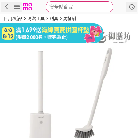
搜全站商品
商品
評價
詳情
規格
推薦
日用/紙品
清潔工具
刷具
馬桶刷