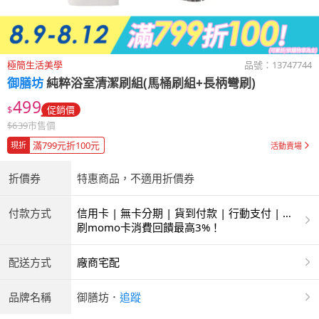
極簡生活美學
品號：
13747744
御膳坊
純粹浴室清潔刷組(馬桶刷組+長柄彎刷)
499
$
促銷價
$
639
市售價
滿799元折100元
現折
活動賣場
折價券
特惠商品，不適用折價券
付款方式
信用卡 | 無卡分期 | 貨到付款 | 行動支付 | 超
商付款 | ATM | 銀聯卡
刷momo卡消費回饋最高3%！
配送方式
廠商宅配
品牌名稱
御膳坊
．
追蹤