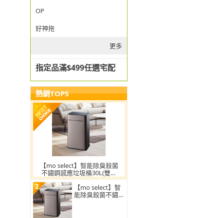
OP
好神拖
更多
指定品滿$499任選宅配
熱銷TOP5
【mo select】智能除臭殺菌
不鏽鋼感應垃圾桶30L(雙開
蓋/大容量/附充電電池/mo選)
2
【mo select】智
能除臭殺菌不鏽鋼
感應垃圾桶30L(雙
開蓋/大容量/附充
電電池)