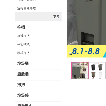
宜得利限時搶
更多
拖把
旋轉拖把
平板拖把
膠棉拖把
垃圾桶
廚餘桶
掃把
垃圾袋