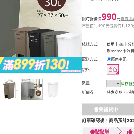
990
限時折後價
元
賣貴通
1,490
1,120
市售價
元
促銷價
結帳方式
:
信用卡
\
無卡分
刷momo卡消
配送方式
:
廠商宅配
白色
規格
:
數量
:
庫存低
折價券
:
特惠商品，不適
售完補貨中
訂單確認後，商品預計2026
點點賺