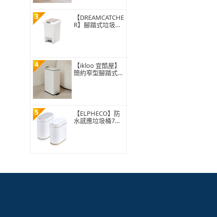
3
【DREAMCATCHE
R】腳踏式垃圾桶
15L(垃圾桶 垃圾
筒 帶蓋垃圾桶 掀
蓋垃圾桶 踩踏垃
圾桶 廁所廚房)
4
【ikloo 宜酷屋】
簡約窄型腳踏式垃
圾桶 加高款15L
(緩降功能 附提把
輕奢簡約)
5
【ELPHECO】防
水感應垃圾桶7公
升 ELPH5712