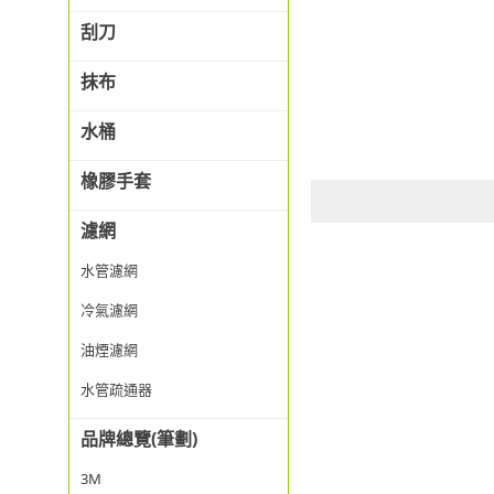
刮刀
抹布
水桶
橡膠手套
濾網
水管濾網
冷氣濾網
油煙濾網
水管疏通器
品牌總覽(筆劃)
3M