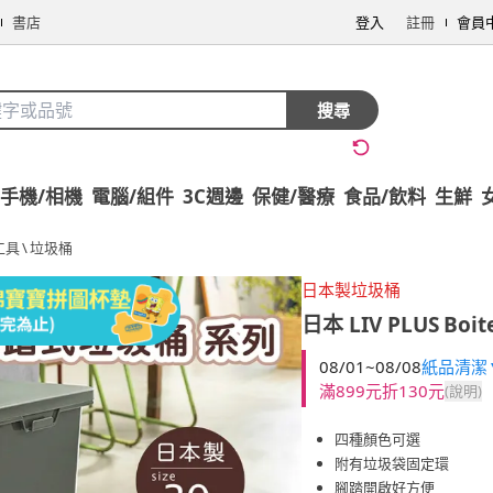
書店
登入
註冊
會員
搜尋
手機/相機
電腦/組件
3C週邊
保健/醫療
食品/飲料
生鮮
工具
\
垃圾桶
日本製垃圾桶
日本 LIV PLUS
Boi
08/01~08/08
紙品清潔▼
滿899元折130元
(說明)
四種顏色可選
附有垃圾袋固定環
腳踏開啟好方便