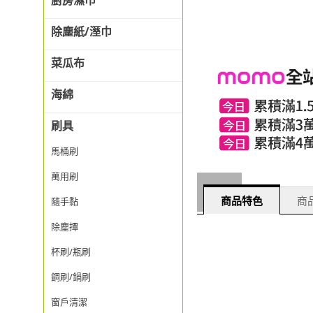
廚房濕巾
除塵紙/溼巾
菜瓜布
海綿
刷具
馬桶刷
萬用刷
商品特色
商品
隨手黏
除塵撢
杯刷/瓶刷
鋼刷/鍋刷
窗戶清潔