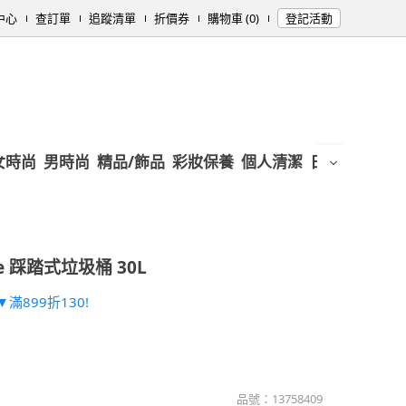
中心
查訂單
追蹤清單
折價券
購物車 (0)
登記活動
女時尚
男時尚
精品/飾品
彩妝保養
個人清潔
日用/紙品
母
te 踩踏式垃圾桶 30L
滿899折130!
品號：
13758409