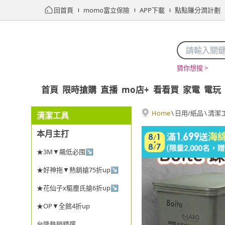
回首頁
momo富立保險
APP下載
點點賺分潤計劃
猜你想搜 >
首頁
限時搶購
直播
mo店+
看看買
家電
電玩
Home
\
日用/紙品
\
清潔
清潔工具
本月主打
★3M▼飆低必囤↘
★好神拖▼熱銷搶75折up↘
★花仙子x驅塵氏搶6折up↘
★OP▼全館4折up
台隆熱銷精選