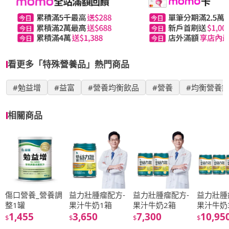
看更多「特殊營養品」熱門商品
#勉益增
#益富
#營養均衡飲品
#營養
#均衡營養
相關商品
傷口營養_營養調
益力壯腫瘤配方-
益力壯腫瘤配方-
益力壯腫
整1罐
果汁牛奶1箱
果汁牛奶2箱
果汁牛奶
1,455
3,650
7,300
10,95
$
$
$
$