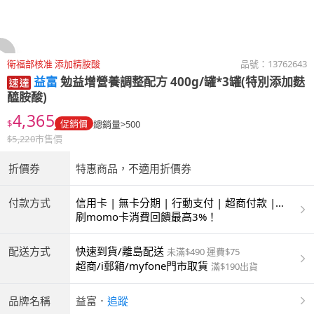
衛福部核准 添加精胺酸
品號：
13762643
益富
勉益增營養調整配方 400g/罐*3罐(特別添加麩
醯胺酸)
4,365
$
促銷價
總銷量>500
$
5,220
市售價
折價券
特惠商品，不適用折價券
付款方式
信用卡 | 無卡分期 | 行動支付 | 超商付款 |
ATM | 銀聯卡
刷momo卡消費回饋最高3%！
配送方式
快速到貨/離島配送
未滿$490 運費$75
超商/i郵箱/myfone門市取貨
滿$190出貨
品牌名稱
益富
．
追蹤