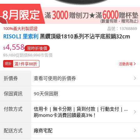
100%義大利製認證
品號：
13768869
RISOLI 里索利
黑鑽頂級1810系列不沾平底煎鍋32cm
4,558
$
限時折後價
$
5,180
促銷價
$
8,990
市售價
滿1件享88折
現折
活動賣場
折價券
查看可使用的折價券
保固資訊
90天保固期
付款方式
信用卡 | 無卡分期 | 貨到付款 | 行動支付 | 超
商付款 | 銀聯卡
刷momo卡消費回饋最高3%！
配送方式
廠商宅配