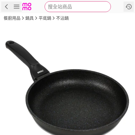
搜全站商品
商品
評價
詳情
規格
推薦
餐廚用品
鍋具
平底鍋
不沾鍋