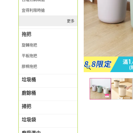
宜得利限時搶
更多
拖把
旋轉拖把
平板拖把
膠棉拖把
垃圾桶
廚餘桶
掃把
垃圾袋