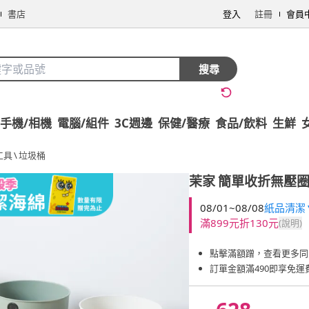
書店
登入
註冊
會員
搜尋
手機/相機
電腦/組件
3C週邊
保健/醫療
食品/飲料
生鮮
工具
\
垃圾桶
茉家
簡單收折無壓圈
08/01~08/08
紙品清潔▼
滿899元折130元
(說明)
點擊滿額蹭，查看更多同
訂單金額滿490即享免運