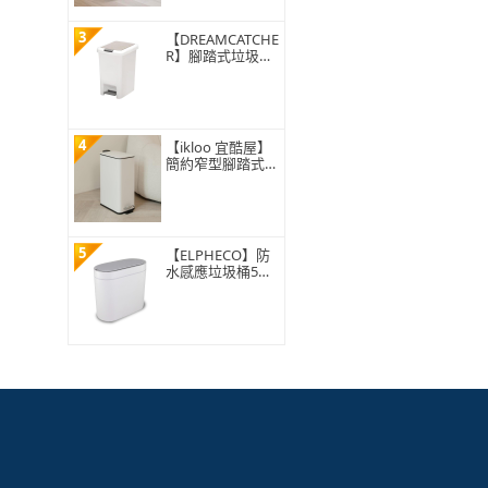
3
【DREAMCATCHE
R】腳踏式垃圾桶
15L(垃圾桶 垃圾
筒 帶蓋垃圾桶 掀
蓋垃圾桶 踩踏垃
圾桶 廁所廚房)
4
【ikloo 宜酷屋】
簡約窄型腳踏式垃
圾桶 加高款15L
(緩降功能 附提把
輕奢簡約)
5
【ELPHECO】防
水感應垃圾桶5公
升 ELPH5711(窄
身設計/小容量/小
空間適用)