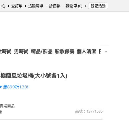
中心
查訂單
追蹤清單
折價券
購物車 (0)
登記活動
女時尚
男時尚
精品/飾品
彩妝保養
個人清潔
日用/紙品
母
極簡風垃圾桶(大小號各1入)
滿899折130!
賣場商品
品號：
13771586
費