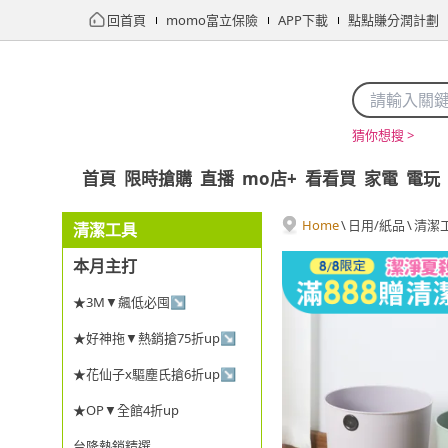
回首頁
momo富立保險
APP下載
點點賺分潤計劃
猜你想搜 >
首頁
限時搶購
直播
mo店+
看看買
家電
電玩
Home
\
日用/紙品
\
清潔
清潔工具
本月主打
★3M▼飆低必囤↘
★好神拖▼熱銷搶75折up↘
★花仙子x驅塵氏搶6折up↘
★OP▼全館4折up
台隆熱銷精選