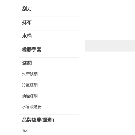
刮刀
抹布
水桶
橡膠手套
濾網
水管濾網
冷氣濾網
油煙濾網
水管疏通器
品牌總覽(筆劃)
3M