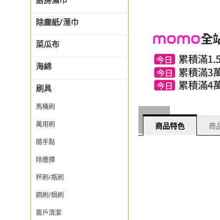
廚房濕巾
除塵紙/溼巾
菜瓜布
海綿
刷具
馬桶刷
萬用刷
商品特色
商品
隨手黏
除塵撢
杯刷/瓶刷
鋼刷/鍋刷
窗戶清潔