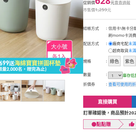
628
促銷價
元
賣貴通報
1,259
市售價
元
結帳方式
:
信用卡
\
無卡分
刷momo卡消
配送方式
:
廠商宅配
未滿
超商取貨
未滿
綠色
紫色
規格
:
數量
:
庫存低
折價券
:
查看可使用的折
直接購買
訂單確認後，商品預計2026
點點賺