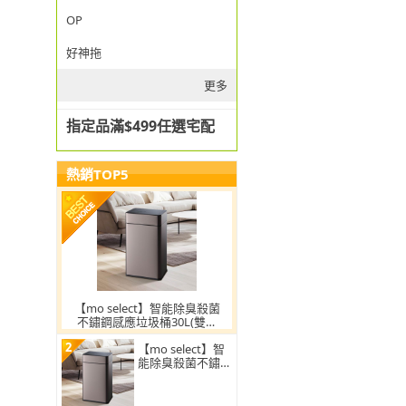
OP
好神拖
更多
指定品滿$499任選宅配
熱銷TOP5
【mo select】智能除臭殺菌
不鏽鋼感應垃圾桶30L(雙開
蓋/大容量/附充電電池/mo選)
2
【mo select】智
能除臭殺菌不鏽鋼
感應垃圾桶30L(雙
開蓋/大容量/附充
電電池)