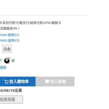
期
\
貨到付款
\
行動支付
\
超商付款
\
ATM
\
銀聯卡
費回饋最高3%！
$490 運費$70
$490 運費$70
白色
於
組
4
價券
放入購物車
加入追蹤
/08/10出貨
我要推薦