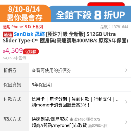
適用iPhone15 以上系列
品號：
13781644
SanDisk 晟碟
[極速升級 全新版] 512GB Ultra
Slider Type-C™ 隨身碟(高速讀取400MB/s 原廠5年保固)
4,509
$
促銷價
$
4,899
市售價
折價券
查看可使用的折價券
保固資訊
5年保固期
付款方式
信用卡 | 無卡分期 | 貨到付款 | 行動支付 | 超
商付款 | ATM | 銀聯卡
刷momo卡消費回饋最高3%！
配送方式
快速到貨/離島配送
未滿$490 運費$75
超商/i郵箱/myfone門市取貨
滿$290出貨