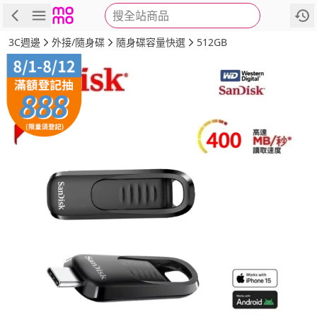
搜全站商品
商品
評價
詳情
規格
推薦
3C週邊
外接/隨身碟
隨身碟容量快選
512GB