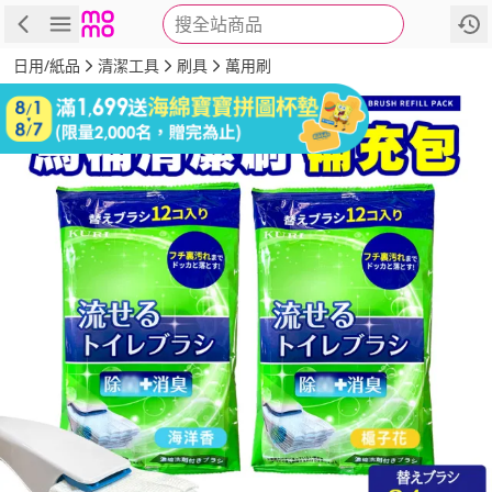
搜全站商品
商品
評價
詳情
規格
推薦
日用/紙品
清潔工具
刷具
萬用刷