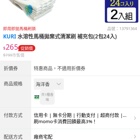
即用即拋馬桶刷頭
品號：
13791364
KURI
水溶性馬桶拋棄式清潔刷 補充包(2包24入)
265
$
促銷價
$
799
市售價
折價券
特惠商品，不適用折價券
商品規格
海洋香
共1種
香
味
付款方式
信用卡 | 無卡分期 | 行動支付 | 超商付款 |
ATM | 銀聯卡
刷momo卡消費回饋最高3%！
配送方式
廠商宅配