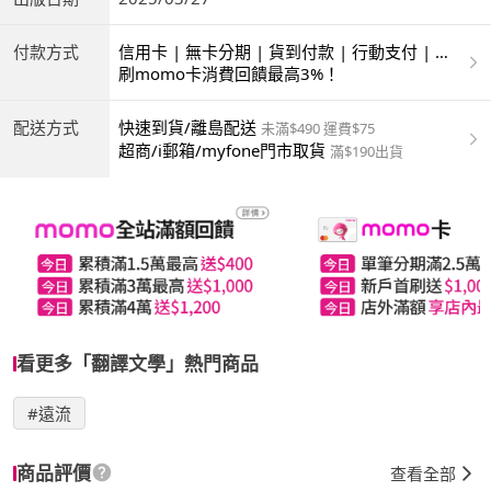
付款方式
信用卡 | 無卡分期 | 貨到付款 | 行動支付 | 超
商付款 | ATM | 銀聯卡
刷momo卡消費回饋最高3%！
配送方式
快速到貨/離島配送
未滿$490 運費$75
超商/i郵箱/myfone門市取貨
滿$190出貨
看更多「翻譯文學」熱門商品
#遠流
商品評價
查看全部