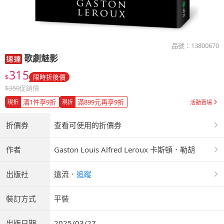
品號：
13800670
歌劇魅影
315
$
限時折後價
$
350
促銷價
滿1件享9折
滿899元再享9折
現折
現折
活動賣場
折價券
查看可使用的折價券
作者
Gaston Louis Alfred Leroux 卡斯頓．勒胡
出版社
遠流
．
追蹤
裝訂方式
平裝
出版日期
2025/03/27