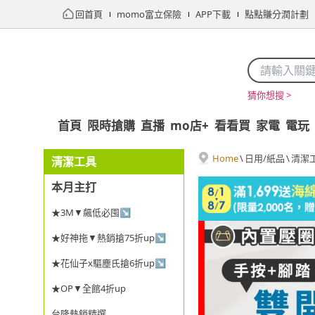
回首頁
momo富立保險
APP下載
點點賺分潤計劃
猜你想搜 >
首頁
限時搶購
直播
mo店+
看看買
家電
電玩
Home
\
日用/紙品
\
清潔
清潔工具
本月主打
★3M▼飆低必囤↘
★好神拖▼熱銷搶75折up↘
★花仙子x驅塵氏搶6折up↘
★OP▼全館4折up
台隆熱銷精選