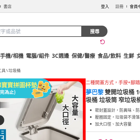
書店
登入
註冊
會員
搜尋
手機/相機
電腦/組件
3C週邊
保健/醫療
食品/飲料
生鮮
工具
\
垃圾桶
二種開蓋方式，手按+腳
夢巴黎
雙開垃圾桶 1
圾桶 垃圾筒 窄垃圾
密封蓋設計，防異味、防
壓圈固定，垃圾袋不滑落
加大口徑、加大容量