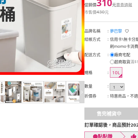
310
促銷價
元
賣貴通報
430
市售價
元
品牌名稱
:
夢巴黎
結帳方式
:
信用卡
\
無卡分
刷momo卡消
配送方式
:
廠商宅配
超商取貨
滿$
10L
規格
:
數量
:
折價券
:
特惠商品，不適
售完補貨中
訂單確認後，商品預計2026
點點賺