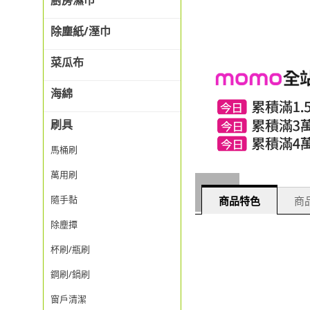
廚房濕巾
除塵紙/溼巾
菜瓜布
海綿
刷具
馬桶刷
萬用刷
隨手黏
商品特色
商品
除塵撢
杯刷/瓶刷
鋼刷/鍋刷
窗戶清潔