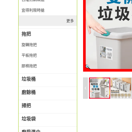
宜得利限時搶
更多
拖把
旋轉拖把
平板拖把
膠棉拖把
垃圾桶
廚餘桶
掃把
垃圾袋