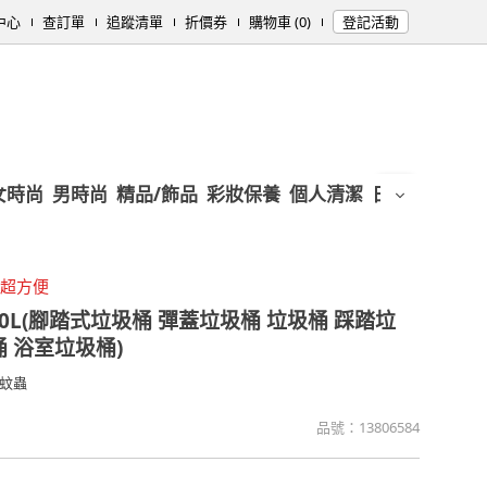
中心
查訂單
追蹤清單
折價券
購物車 (0)
登記活動
女時尚
男時尚
精品/飾品
彩妝保養
個人清潔
日用/紙品
母
踏超方便
0L(腳踏式垃圾桶 彈蓋垃圾桶 垃圾桶 踩踏垃
桶 浴室垃圾桶)
蚊蟲
品號：
13806584