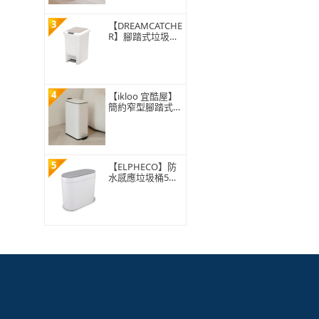
3
【DREAMCATCHE
R】腳踏式垃圾桶
15L(垃圾桶 垃圾
筒 帶蓋垃圾桶 掀
蓋垃圾桶 踩踏垃
圾桶 廁所廚房)
4
【ikloo 宜酷屋】
簡約窄型腳踏式垃
圾桶 加高款15L
(緩降功能 附提把
輕奢簡約)
5
【ELPHECO】防
水感應垃圾桶5公
升 ELPH5711(窄
身設計/小容量/小
空間適用)