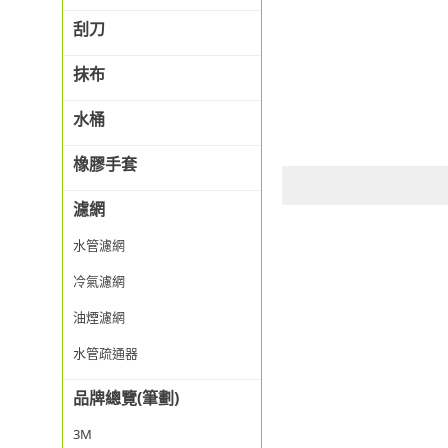
刮刀
抹布
水桶
橡膠手套
濾網
水管濾網
冷氣濾網
油煙濾網
水管疏通器
品牌總覽(筆劃)
3M