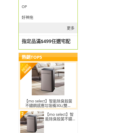
OP
好神拖
更多
指定品滿$499任選宅配
熱銷TOP5
【mo select】智能除臭殺菌
不鏽鋼感應垃圾桶30L(雙開
蓋/大容量/附充電電池/mo選)
2
【mo select】智
能除臭殺菌不鏽鋼
感應垃圾桶30L(雙
開蓋/大容量/附充
電電池)