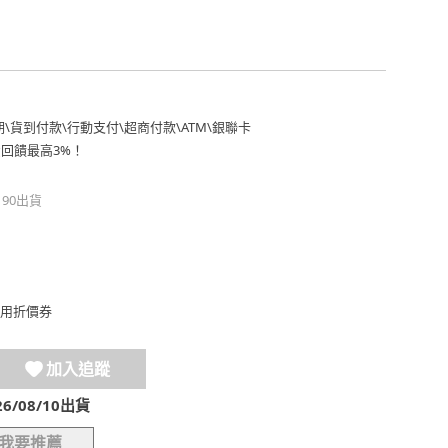
期
\
貨到付款
\
行動支付
\
超商付款
\
ATM
\
銀聯卡
費回饋最高3%！
190出貨
用折價券
加入追蹤
/08/10出貨
我要推薦