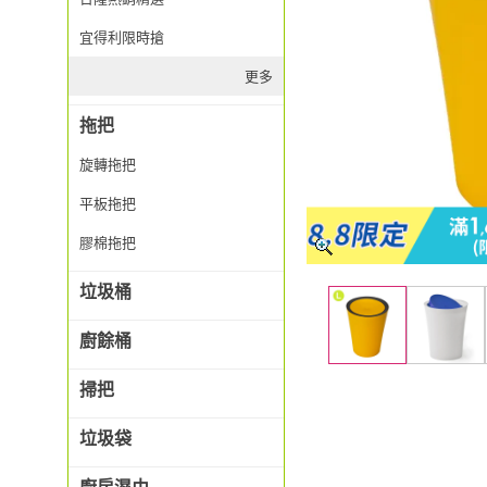
宜得利限時搶
更多
拖把
旋轉拖把
平板拖把
膠棉拖把
垃圾桶
廚餘桶
掃把
垃圾袋