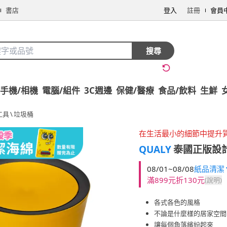
書店
登入
註冊
會員
搜尋
手機/相機
電腦/組件
3C週邊
保健/醫療
食品/飲料
生鮮
工具
\
垃圾桶
在生活最小的細節中提升
QUALY
泰國正版設計
08/01~08/08
紙品清潔▼
滿899元折130元
(說明)
各式各色的風格
不論是什麼樣的居家空間
讓每個角落繽紛起來