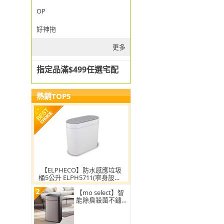
OP
好神拖
更多
指定品滿$499任選宅配
熱銷TOP5
【ELPHECO】防水感應垃圾
桶5公升 ELPH5711(窄身設計/
小容量/小空間適用)
2
【mo select】智
能除臭殺菌不鏽鋼
感應垃圾桶30L(雙
開蓋/大容量/附充
電電池)