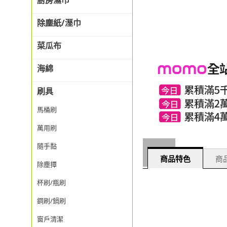
廚房濕巾
除塵紙/溼巾
菜瓜布
海綿
刷具
馬桶刷
萬用刷
隨手黏
商品特色
商品
除塵撢
杯刷/瓶刷
鋼刷/鍋刷
窗戶清潔