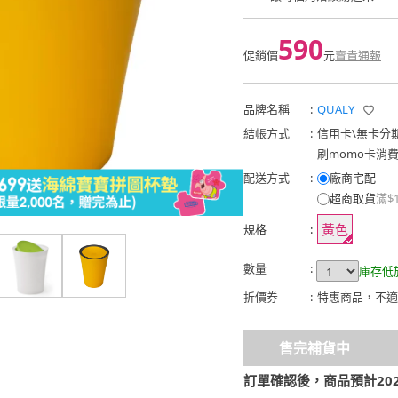
590
促銷價
元
賣貴通報
品牌名稱
:
QUALY
結帳方式
:
信用卡
\
無卡分
刷momo卡消
配送方式
:
廠商宅配
超商取貨
滿$
黃色
規格
:
數量
:
庫存低
折價券
:
特惠商品，不適
售完補貨中
訂單確認後，商品預計2026