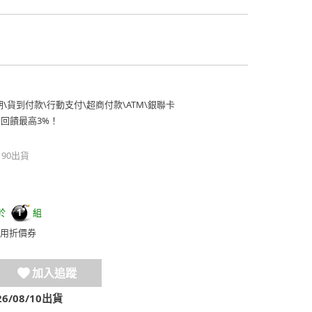
期
\
貨到付款
\
行動支付
\
超商付款
\
ATM
\
銀聯卡
費回饋最高3%！
190出貨
於
組
1
用折價券
加入追蹤
/08/10出貨