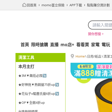
回首頁
momo富立保險
APP下載
點點賺分潤計劃
猜你想搜 >
首頁
限時搶購
直播
mo店+
看看買
家電
電玩
Home
\
日用/紙品
\
清潔
清潔工具
本月主打
★3M▼飆低必囤↘
★好神拖▼熱銷搶75折up↘
★花仙子x驅塵氏搶6折up↘
★OP▼全館4折up
台隆熱銷精選