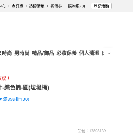
中心
查訂單
追蹤清單
折價券
購物車 (0)
登記活動
女時尚
男時尚
精品/飾品
彩妝保養
個人清潔
日用/紙品
母
質感！
-樂色筒-圓(垃圾桶)
滿899折130!
品號：
13808139