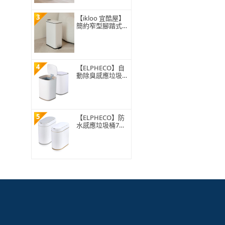
3
【ikloo 宜酷屋】
簡約窄型腳踏式垃
圾桶 加高款15L
(緩降功能 附提把
輕奢簡約)
4
【ELPHECO】自
動除臭感應垃圾桶
13公升 ELPH5911
5
【ELPHECO】防
水感應垃圾桶7公
升 ELPH5712