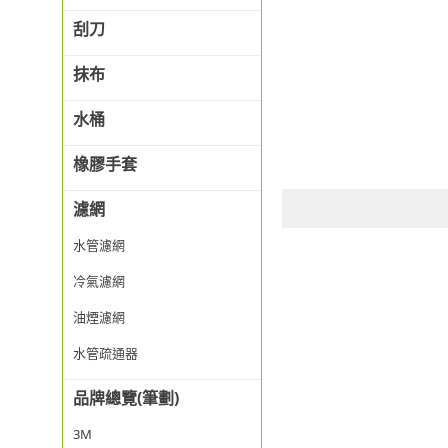
刮刀
抹布
水桶
橡膠手套
濾網
水管濾網
冷氣濾網
油煙濾網
水管疏通器
品牌總覽(筆劃)
3M