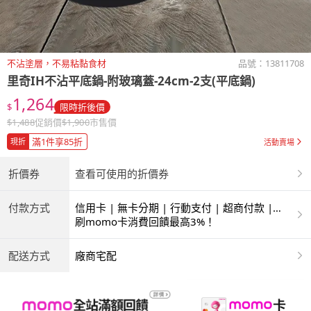
不沾塗層，不易粘黏食材
品號：
13811708
里奇IH不沾平底鍋-附玻璃蓋-24cm-2支(平底鍋)
1,264
$
限時折後價
$
1,488
促銷價
$
1,900
市售價
滿1件享85折
現折
活動賣場
折價券
查看可使用的折價券
付款方式
信用卡 | 無卡分期 | 行動支付 | 超商付款 |
ATM | 銀聯卡
刷momo卡消費回饋最高3%！
配送方式
廠商宅配