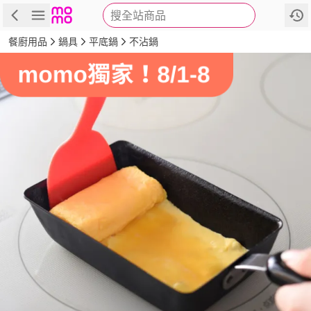
搜全站商品
商品
評價
詳情
規格
推薦
餐廚用品
鍋具
平底鍋
不沾鍋