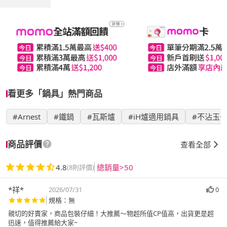
看更多「鍋具」熱門商品
#Arnest
#鐵鍋
#瓦斯爐
#iH爐適用鍋具
#不沾玉
商品評價
查看全部
4.8
總銷量>50
(8則評價)
*祥*
2026/07/31
0
規格：無
親切的好賣家，商品包裝仔細！大推薦～物超所值CP值高，出貨更是超
迅速，值得推薦給大家~