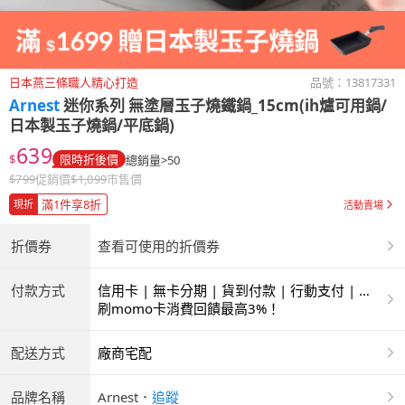
日本燕三條職人精心打造
品號：
13817331
Arnest
迷你系列 無塗層玉子燒鐵鍋_15cm(ih爐可用鍋/
日本製玉子燒鍋/平底鍋)
639
$
限時折後價
總銷量>50
$
799
促銷價
$
1,099
市售價
滿1件享8折
現折
活動賣場
折價券
查看可使用的折價券
付款方式
信用卡 | 無卡分期 | 貨到付款 | 行動支付 | 超
商付款 | ATM | 銀聯卡
刷momo卡消費回饋最高3%！
配送方式
廠商宅配
品牌名稱
Arnest
．
追蹤