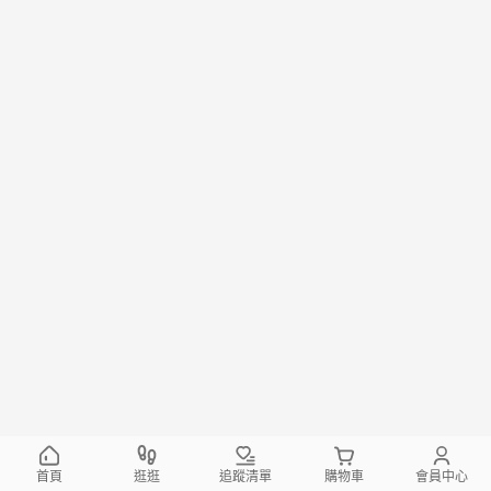
首頁
逛逛
追蹤清單
購物車
會員中心