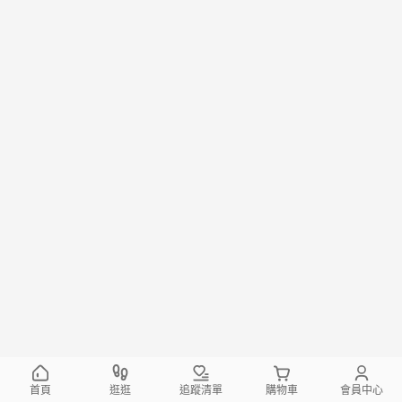
首頁
逛逛
追蹤清單
購物車
會員中心