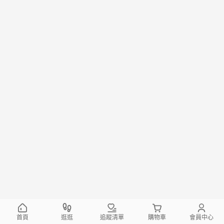
首頁
逛逛
追蹤清單
購物車
會員中心