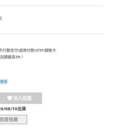
報
期
\
行動支付
\
超商付款
\
ATM
\
銀聯卡
費回饋最高3%！
價券
加入追蹤
/08/10出貨
我要推薦