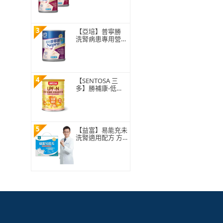
x2箱(增強體力、
精準補充、減少負
擔)
3
【亞培】普寧勝
洗腎病患專用營養
品237ml x24入(增
強體力、精準補
充、減少負擔)
4
【SENTOSA 三
多】勝補康-低蛋
白配方N(825g/罐)
5
【益富】易能充未
洗腎適用配方 方
便包（30入+3
入）(低蛋白飲食
保健禮盒)