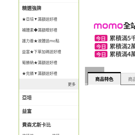
精選強牌
★亞培▼滿額送好禮
補體素◆滿額贈好禮
護力養★液體送mo點
益富★下單加碼送好禮
葡勝納★滿額送好禮
★完膳▼滿額送好禮
商品特色
商品
更多
亞培
益富
費森尤斯卡比