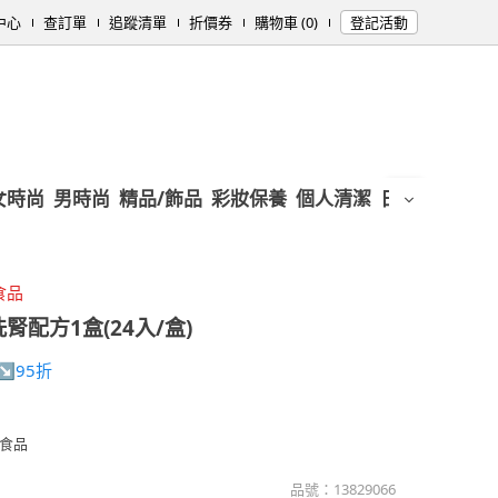
中心
查訂單
追蹤清單
折價券
購物車 (0)
登記活動
女時尚
男時尚
精品/飾品
彩妝保養
個人清潔
日用/紙品
母
食品
腎配方1盒(24入/盒)
↘95折
食品
品號：
13829066