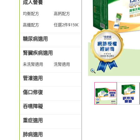
成人營養
均衡配方
高鈣配方
高纖配方
任選2件$1590
糖尿病適用
腎臟疾病適用
未洗腎適用
洗腎適用
管灌適用
傷口修復
吞嚥障礙
重症適用
肺病適用