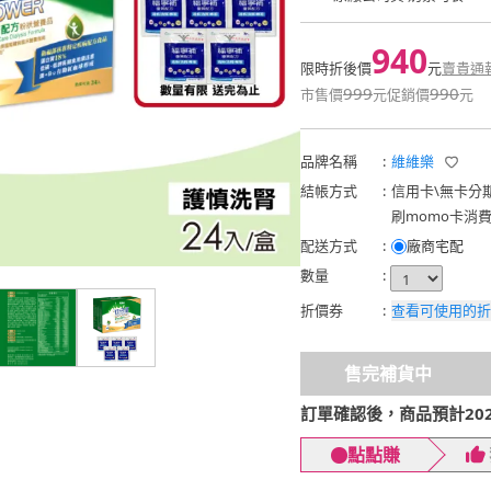
940
限時折後價
元
賣貴通
999
990
市售價
元
促銷價
元
品牌名稱
:
維維樂
結帳方式
:
信用卡
\
無卡分
刷momo卡消
配送方式
:
廠商宅配
數量
:
折價券
:
查看可使用的折
售完補貨中
訂單確認後，商品預計2026
點點賺