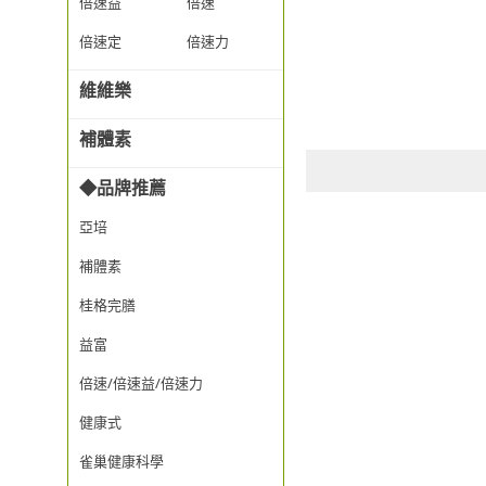
倍速益
倍速
倍速定
倍速力
維維樂
補體素
◆品牌推薦
亞培
補體素
桂格完膳
益富
倍速/倍速益/倍速力
健康式
雀巢健康科學