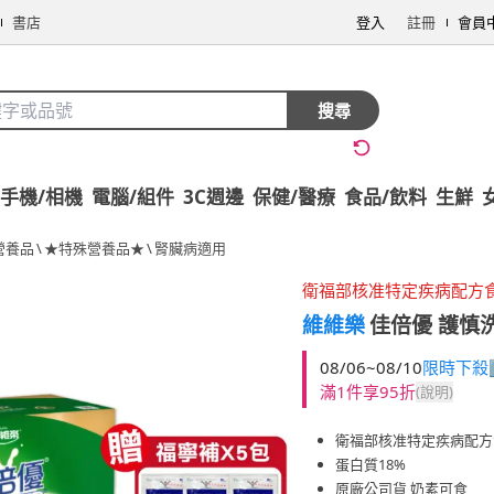
書店
登入
註冊
會員
搜尋
手機/相機
電腦/組件
3C週邊
保健/醫療
食品/飲料
生鮮
營養品
\
★特殊營養品★
\
腎臟病適用
衛福部核准特定疾病配方
維維樂
佳倍優 護慎洗
08/06~08/10
限時下殺
滿1件享95折
(說明)
衛福部核准特定疾病配方
蛋白質18%
原廠公司貨 奶素可食