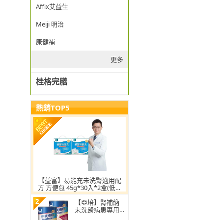
Affix艾益生
Meiji 明治
康健補
更多
桂格完膳
熱銷TOP5
【益富】易能充未洗腎適用配
方 方便包 45g*30入*2盒(低蛋
白 營養品 未洗腎適用)
2
【亞培】腎補納
未洗腎病患專用營
養品237ml x24入