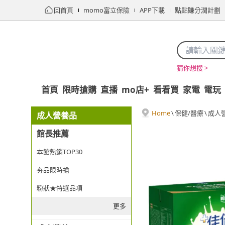
回首頁
momo富立保險
APP下載
點點賺分潤計劃
猜你想搜 >
首頁
限時搶購
直播
mo店+
看看買
家電
電玩
Home
\
保健/醫療
\
成人
成人營養品
館長推薦
本館熱銷TOP30
夯品限時搶
粉狀★特選品項
更多