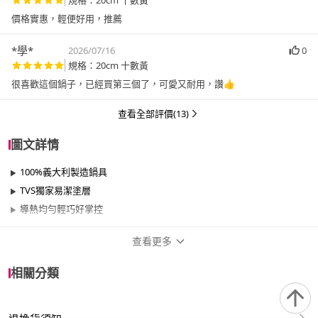
規格：20cm 十數黃
價格實惠，輕便好用，推薦
*學*
2026/07/16
0
規格：20cm 十數黃
很喜歡這個鍋子，已經買第三個了，可愛又耐用，讚👍
查看全部評價(13)
圖文詳情
100%義大利製造鍋具
TVS獨家易潔塗層
導熱均勻輕巧好掌控
查看更多
商品規格
相關分類
品牌名稱
義廚寶