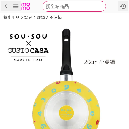
搜全站商品
商品
評價
詳情
規格
推薦
餐廚用品
鍋具
炒鍋
不沾鍋