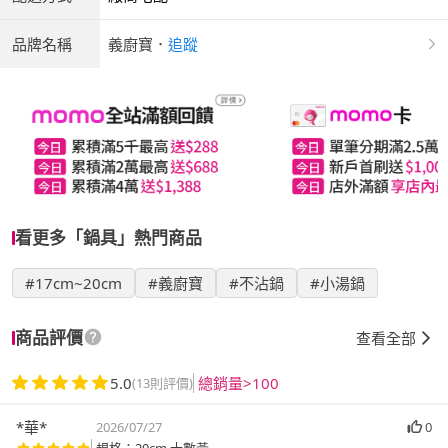
品牌名稱
義廚寶
．
追蹤
看更多「鍋具」熱門商品
#17cm~20cm
#義廚寶
#不沾鍋
#小湯鍋
商品評價
查看全部
5.0
總銷量>100
(13則評價)
*華*
2026/07/27
0