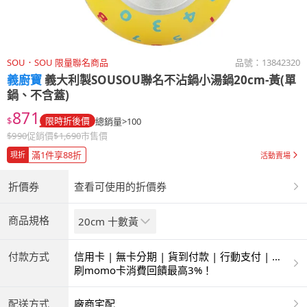
SOU．SOU 限量聯名商品
品號：
13842320
義廚寶
義大利製SOUSOU聯名不沾鍋小湯鍋20cm-黃(單
鍋、不含蓋)
871
$
限時折後價
總銷量>100
$
990
促銷價
$
1,690
市售價
滿1件享88折
現折
活動賣場
折價券
查看可使用的折價券
商品規格
20cm 十數黃
付款方式
信用卡 | 無卡分期 | 貨到付款 | 行動支付 | 超
商付款 | ATM | 銀聯卡
刷momo卡消費回饋最高3%！
配送方式
廠商宅配