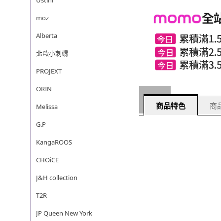
Ustini
moz
Alberta
北歐小刺蝟
PROJEXT
ORIN
商品特色
商品
Melissa
G.P
KangaROOS
CHOiCE
J&H collection
T2R
JP Queen New York