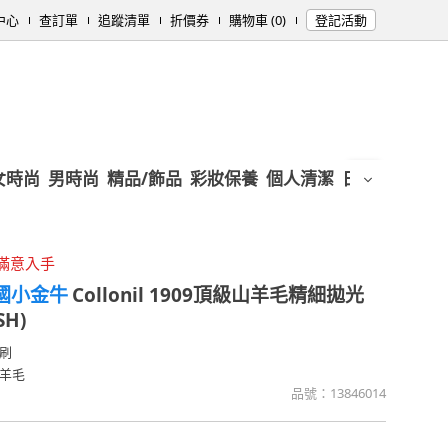
中心
查訂單
追蹤清單
折價券
購物車 (0)
登記活動
女時尚
男時尚
精品/飾品
彩妝保養
個人清潔
日用/紙品
母
滿意入手
 德國小金牛
Collonil 1909頂級山羊毛精細拋光
SH)
刷
羊毛
品號：
13846014