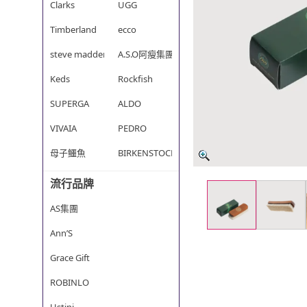
Clarks
UGG
Timberland
ecco
steve madden
A.S.O阿瘦集團
Keds
Rockfish
SUPERGA
ALDO
VIVAIA
PEDRO
母子鱷魚
BIRKENSTOCK勃肯
流行品牌
AS集團
Ann’S
Grace Gift
ROBINLO