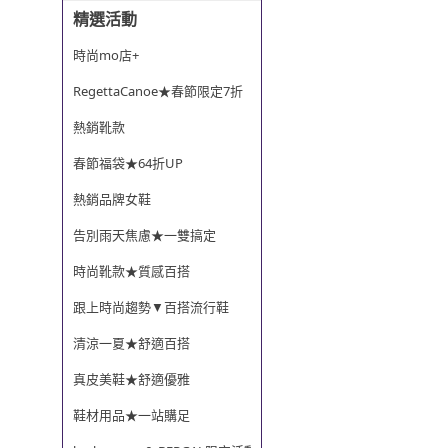
精選活動
時尚mo店+
RegettaCanoe★春節限定7折
熱銷靴款
春節福袋★64折UP
熱銷品牌女鞋
告別雨天焦慮★一雙搞定
時尚靴款★質感百搭
跟上時尚趨勢▼百搭流行鞋
清涼一夏★舒適百搭
真皮美鞋★舒適優雅
鞋材用品★一站購足