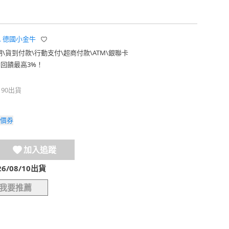
EL 德國小金牛
期
\
貨到付款
\
行動支付
\
超商付款
\
ATM
\
銀聯卡
費回饋最高3%！
190出貨
價券
加入追蹤
/08/10出貨
我要推薦