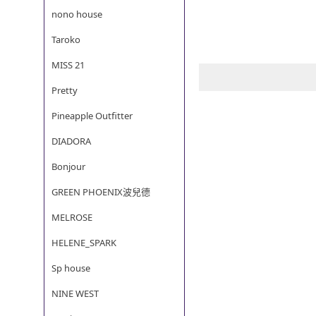
nono house
Taroko
MISS 21
Pretty
Pineapple Outfitter
DIADORA
Bonjour
GREEN PHOENIX波兒德
MELROSE
HELENE_SPARK
Sp house
NINE WEST