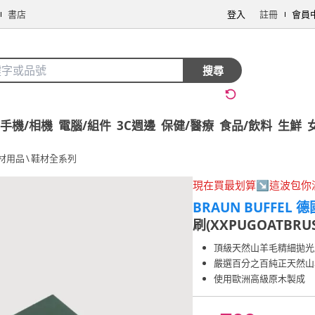
書店
登入
註冊
會員
搜尋
手機/相機
電腦/組件
3C週邊
保健/醫療
食品/飲料
生鮮
材用品
\
鞋材全系列
現在買最划算↘這波包你
BRAUN BUFFEL
刷(XXPUGOATBRU
頂級天然山羊毛精細拋光
嚴選百分之百純正天然山
使用歐洲高級原木製成