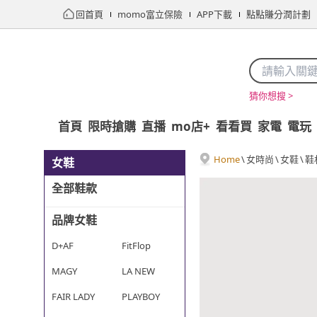
回首頁
momo富立保險
APP下載
點點賺分潤計劃
猜你想搜 >
首頁
限時搶購
直播
mo店+
看看買
家電
電玩
Home
\
女時尚
\
女鞋
\
鞋
女鞋
全部鞋款
品牌女鞋
D+AF
FitFlop
MAGY
LA NEW
FAIR LADY
PLAYBOY