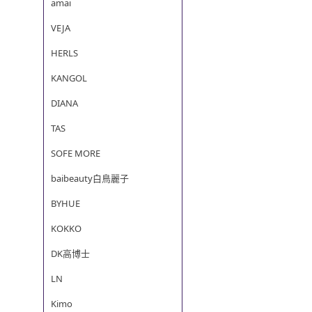
amai
VEJA
HERLS
KANGOL
DIANA
TAS
SOFE MORE
baibeauty白鳥麗子
BYHUE
KOKKO
DK高博士
LN
Kimo