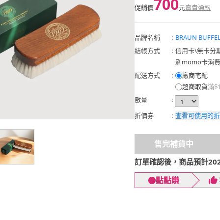
700
促銷價
元
賣貴通報
品牌名稱
:
BRAUN BUFF
結帳方式
:
信用卡
\
無卡分
刷momo卡消
配送方式
:
廠商宅配
超商取貨
滿$
數量
:
折價券
:
查看可使用的折
售完補貨中
訂單確認後，商品預計2026
點點賺