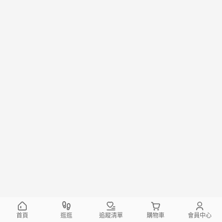
首頁
逛逛
追蹤清單
購物車
會員中心