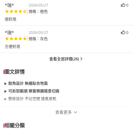
*瑞*
2026/05/27
0
規格：橙色
很好用
*瑞*
2026/05/27
0
規格：灰色
方便好用
查看全部評價(26)
圖文詳情
銳角設計 無縫貼合地面
可拆卸颳頭 擦窗擦鏡隨意切換
懸掛設計 不佔空間 通風易乾
查看更多
商品規格
相關分類
適用於
臥室、客廳、浴室、廚房、陽台、餐廳、室