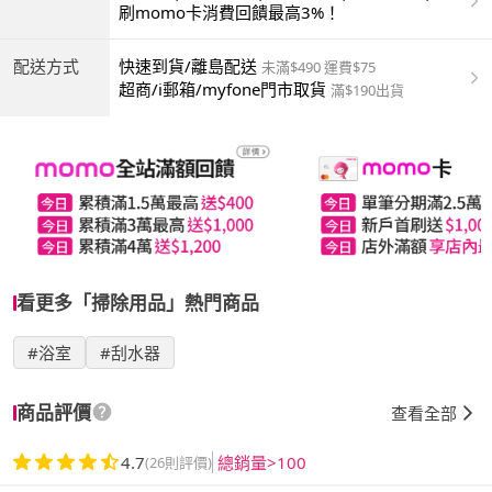
商付款 | ATM | 銀聯卡
刷momo卡消費回饋最高3%！
配送方式
快速到貨/離島配送
未滿$490 運費$75
超商/i郵箱/myfone門市取貨
滿$190出貨
看更多「掃除用品」熱門商品
#浴室
#刮水器
商品評價
查看全部
4.7
總銷量>100
(26則評價)