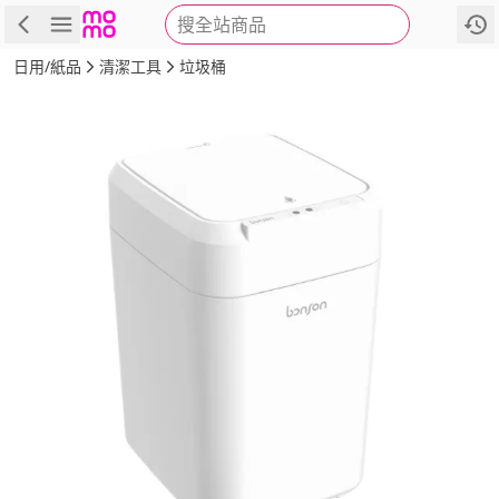
搜全站商品
商品
評價
詳情
規格
推薦
日用/紙品
清潔工具
垃圾桶