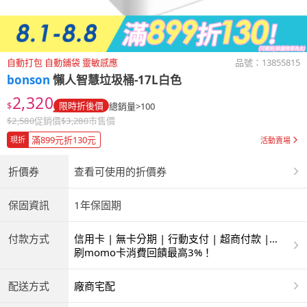
自動打包 自動鋪袋 靈敏感應
品號：
13855815
bonson
懶人智慧垃圾桶-17L白色
2,320
$
限時折後價
總銷量>100
$
2,580
促銷價
$
3,280
市售價
滿899元折130元
現折
活動賣場
折價券
查看可使用的折價券
保固資訊
1年保固期
付款方式
信用卡 | 無卡分期 | 行動支付 | 超商付款 |
ATM | 銀聯卡
刷momo卡消費回饋最高3%！
配送方式
廠商宅配