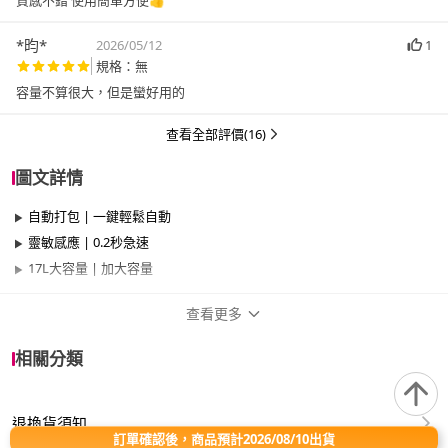
質感不錯 使用簡單方便👍
*昀*
2026/05/12
1
規格：無
容量不算很大，但是蠻好用的
查看全部評價(16)
圖文詳情
自動打包 | 一鍵輕鬆自動
靈敏感應 | 0.2秒急速
17L大容量 | 加大容量
查看更多
商品規格
相關分類
品牌名稱
bonson
退換貨須知
類型
感應式
訂單確認後，商品預計2026/08/10出貨