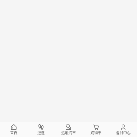
首頁
逛逛
追蹤清單
購物車
會員中心