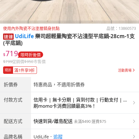
使用內外陶瓷不沾塗層鍋身抗黏
品號：
13860573
UdiLife
樂司超輕量陶瓷不沾淺型平底鍋-28cm-1支
(平底鍋)
719
$
限時折後價
$
799
促銷價
$
950
市售價
滿1件享9折
現折
活動賣場
折價券
特惠商品，不適用折價券
付款方式
信用卡 | 無卡分期 | 貨到付款 | 行動支付 | 超
商付款 | ATM | 銀聯卡
刷momo卡消費回饋最高3%！
配送方式
快速到貨/離島配送
未滿$490 運費$75
品牌名稱
UdiLife
．
追蹤