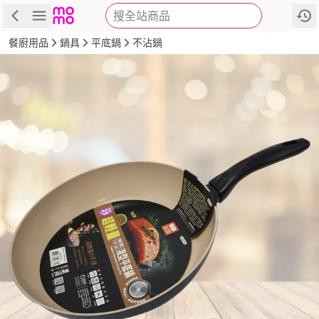
搜全站商品
商品
評價
詳情
規格
推薦
餐廚用品
鍋具
平底鍋
不沾鍋