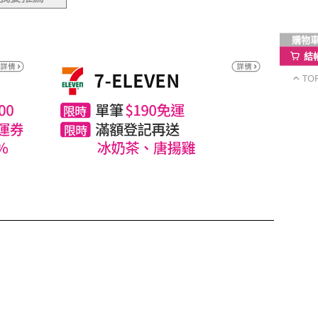
購物
結
TO