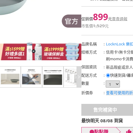
899
促銷價
元
賣貴通報
1,529
市售價
元
品牌名稱
:
LocknLock 
結帳方式
:
信用卡
\
無卡分
刷momo卡消
保固資訊
:
新品瑕疵或非人
新
配送方式
:
快速到貨/離
數量
:
折價券
:
查看可使用的折
售完補貨中
最快明天 08/08 到貨
點點賺