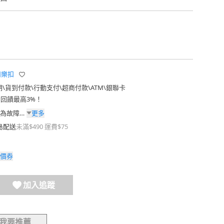
樂扣樂扣
期
\
貨到付款
\
行動支付
\
超商付款
\
ATM
\
銀聯卡
費回饋最高3%！
更多
為故障換
島配送
未滿$490 運費$75
價券
加入追蹤
我要推薦