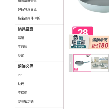
獨家藏鮮優惠
超值特惠專區
指定品兩件88折
鍋具盛宴
湯鍋
平煎鍋
炒鍋
鎖鮮必備
PP
玻璃
不鏽鋼
矽膠密封袋