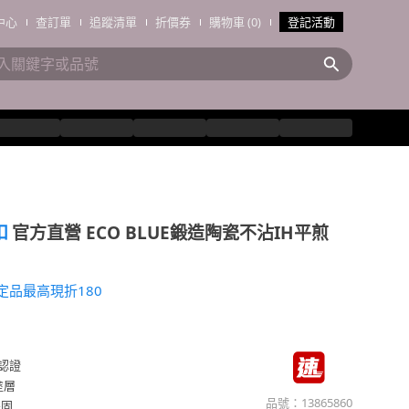
中心
查訂單
追蹤清單
折價券
購物車 (0)
登記活動
扣
官方直營 ECO BLUE鍛造陶瓷不沾IH平煎
定品最高現折180
認證
塗層
品號：
13865860
堅固