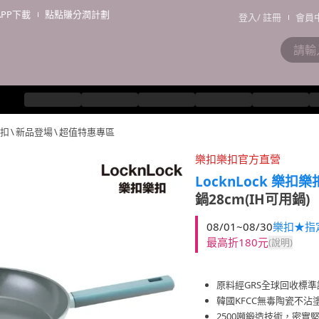
APP下載
點點賺分潤計劃
登入
/
註冊
會員
扣
\
新品登場
\
超值特惠專區
樂扣樂扣官方直營
LocknLock 樂扣樂
鍋28cm(IH可用鍋)
08/01~08/30
樂扣★指
最高折180元
(說明)
原料經GRS全球回收標準
韓國KFCC無毒陶瓷不沾
2500噸鍛造技術，密實