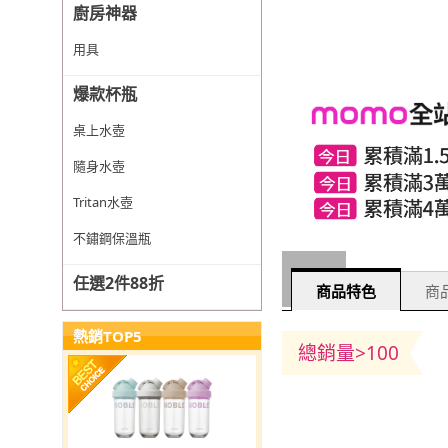
廚房神器
用具
爆款杯瓶
桌上水壺
隨身水壺
Tritan水壺
不鏽鋼保溫瓶
任選2件88折
商品特色
商品
熱銷TOP5
總銷量>100