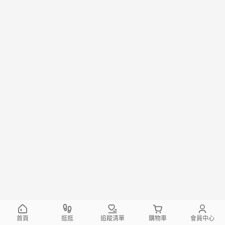
首頁
逛逛
追蹤清單
購物車
會員中心