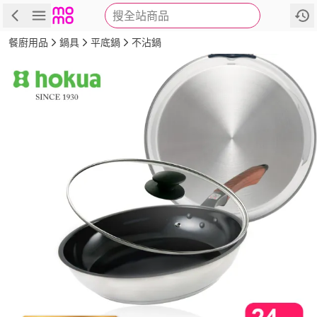
搜全站商品
商品
評價
詳情
規格
推薦
餐廚用品
鍋具
平底鍋
不沾鍋