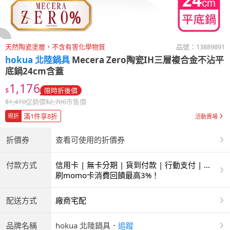
天然陶瓷塗層，不含有害化學物質
品號：
13889891
hokua 北陸鍋具
Mecera Zero陶瓷IH三層複合金不沾平
底鍋24cm含蓋
1,176
$
限時折後價
$
1,470
促銷價
$
2,700
市售價
滿1件享8折
現折
活動賣場
折價券
查看可使用的折價券
付款方式
信用卡 | 無卡分期 | 貨到付款 | 行動支付 | 超
商付款 | ATM | 銀聯卡
刷momo卡消費回饋最高3%！
配送方式
廠商宅配
品牌名稱
hokua 北陸鍋具
．
追蹤