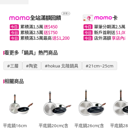
看更多「鍋具」熱門商品
#三層
#陶瓷
#hokua 北陸鍋具
#21cm~25cm
相關商品
平底鍋16cm
平底鍋20cm(含
平底鍋26cm(含
平底鍋28