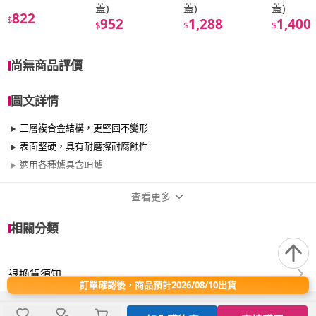
蓋)
蓋)
蓋)
822
$
952
1,288
1,400
$
$
$
尚無商品評價
圖文詳情
三層複合金結構，更堅固不變形
表面堅硬，具有耐磨擦耐腐蝕性
適用各種爐具含IH爐
查看更多
商品規格
相關分類
品牌名稱
hokua 北陸鍋具
退換貨須知
尺寸
21cm~25cm
訂單確認後，商品預計2026/08/10出貨
材質
其他合金