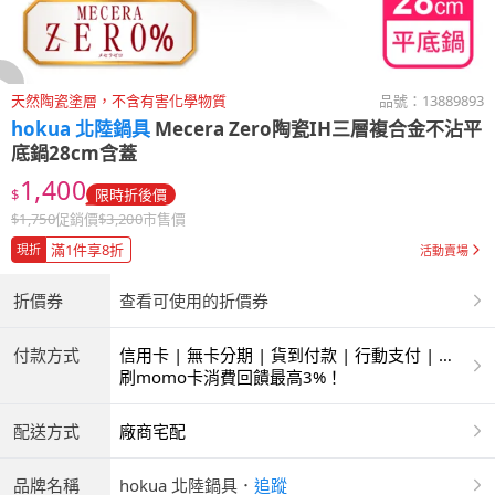
天然陶瓷塗層，不含有害化學物質
品號：
13889893
hokua 北陸鍋具
Mecera Zero陶瓷IH三層複合金不沾平
底鍋28cm含蓋
1,400
$
限時折後價
$
1,750
促銷價
$
3,200
市售價
滿1件享8折
現折
活動賣場
折價券
查看可使用的折價券
付款方式
信用卡 | 無卡分期 | 貨到付款 | 行動支付 | 超
商付款 | ATM | 銀聯卡
刷momo卡消費回饋最高3%！
配送方式
廠商宅配
品牌名稱
hokua 北陸鍋具
．
追蹤