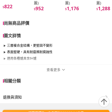
蓋)
蓋)
蓋)
822
$
952
1,176
1,288
$
$
$
尚無商品評價
圖文詳情
三層複合金結構，更堅固不變形
表面堅硬，具有耐磨擦耐腐蝕性
適用各種爐具含IH爐
查看更多
商品規格
相關分類
品牌名稱
hokua 北陸鍋具
退換貨須知
尺寸
26cm~29cm
材質
其他合金