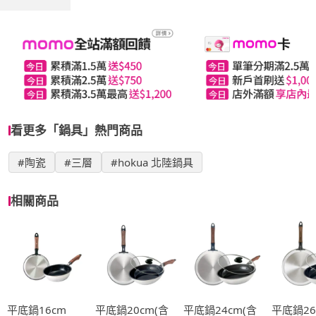
看更多「鍋具」熱門商品
#陶瓷
#三層
#hokua 北陸鍋具
相關商品
平底鍋16cm
平底鍋20cm(含
平底鍋24cm(含
平底鍋26