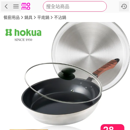
搜全站商品
商品
評價
詳情
規格
推薦
餐廚用品
鍋具
平底鍋
不沾鍋