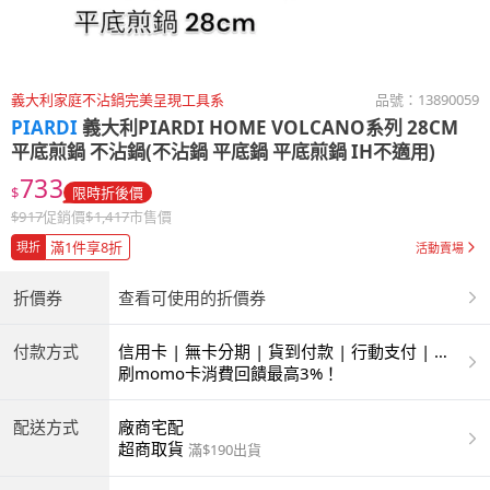
義大利家庭不沾鍋完美呈現工具系
品號：
13890059
PIARDI
義大利PIARDI HOME VOLCANO系列 28CM
平底煎鍋 不沾鍋(不沾鍋 平底鍋 平底煎鍋 IH不適用)
733
$
限時折後價
$
917
促銷價
$
1,417
市售價
滿1件享8折
現折
活動賣場
折價券
查看可使用的折價券
付款方式
信用卡 | 無卡分期 | 貨到付款 | 行動支付 | 超
商付款 | ATM | 銀聯卡
刷momo卡消費回饋最高3%！
配送方式
廠商宅配
超商取貨
滿$190出貨