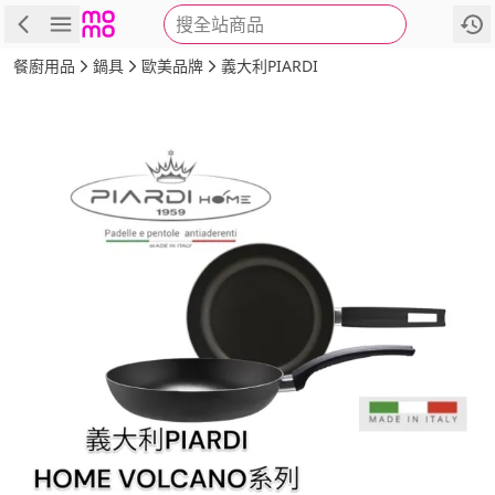
搜全站商品
商品
評價
詳情
規格
推薦
餐廚用品
鍋具
歐美品牌
義大利PIARDI