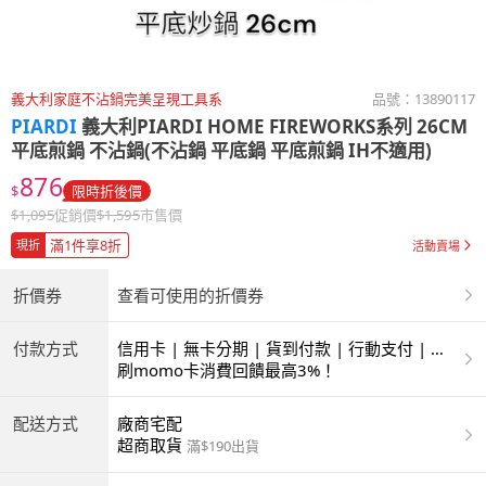
義大利家庭不沾鍋完美呈現工具系
品號：
13890117
PIARDI
義大利PIARDI HOME FIREWORKS系列 26CM
平底煎鍋 不沾鍋(不沾鍋 平底鍋 平底煎鍋 IH不適用)
876
$
限時折後價
$
1,095
促銷價
$
1,595
市售價
滿1件享8折
現折
活動賣場
折價券
查看可使用的折價券
付款方式
信用卡 | 無卡分期 | 貨到付款 | 行動支付 | 超
商付款 | ATM | 銀聯卡
刷momo卡消費回饋最高3%！
配送方式
廠商宅配
超商取貨
滿$190出貨