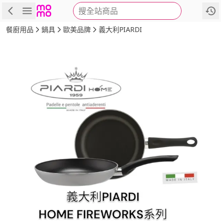
搜全站商品
商品
評價
詳情
規格
推薦
餐廚用品
鍋具
歐美品牌
義大利PIARDI