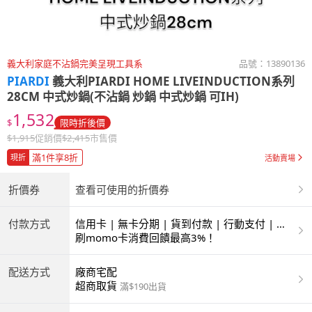
義大利家庭不沾鍋完美呈現工具系
品號：
13890136
PIARDI
義大利PIARDI HOME LIVEINDUCTION系列
28CM 中式炒鍋(不沾鍋 炒鍋 中式炒鍋 可IH)
1,532
$
限時折後價
$
1,915
促銷價
$
2,415
市售價
滿1件享8折
現折
活動賣場
折價券
查看可使用的折價券
付款方式
信用卡 | 無卡分期 | 貨到付款 | 行動支付 | 超
商付款 | ATM | 銀聯卡
刷momo卡消費回饋最高3%！
配送方式
廠商宅配
超商取貨
滿$190出貨