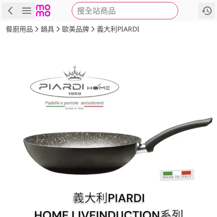
搜全站商品
商品
評價
詳情
規格
推薦
餐廚用品
鍋具
歐美品牌
義大利PIARDI