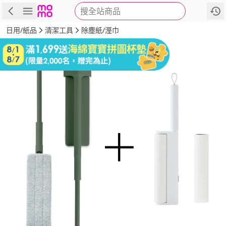
搜全站商品
商品
評價
詳情
規格
推薦
日用/紙品
清潔工具
除塵紙/溼巾