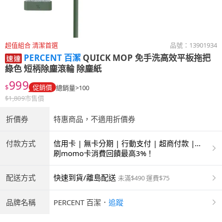
超值組合 清潔首選
品號：
13901934
PERCENT 百潔
QUICK MOP 免手洗高效平板拖把
綠色 短柄除塵滾輪 除塵紙
999
$
促銷價
總銷量>100
$
1,809
市售價
折價券
特惠商品，不適用折價券
付款方式
信用卡 | 無卡分期 | 行動支付 | 超商付款 |
ATM | 銀聯卡
刷momo卡消費回饋最高3%！
配送方式
快速到貨/離島配送
未滿$490 運費$75
品牌名稱
PERCENT 百潔
．
追蹤