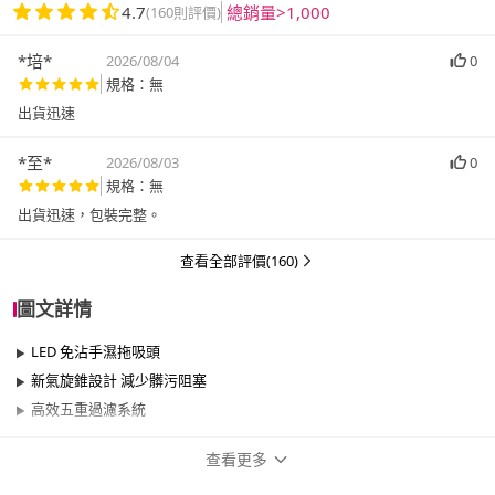
4.7
總銷量>1,000
(160則評價)
*培*
2026/08/04
0
規格：無
出貨迅速
*至*
2026/08/03
0
規格：無
出貨迅速，包裝完整。
查看全部評價(160)
圖文詳情
LED 免沾手濕拖吸頭
新氣旋錐設計 減少髒污阻塞
高效五重過濾系統
查看更多
商品規格