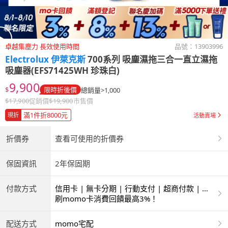
卓越集塵力 長效使用時間
品號：
13903996
Electrolux 伊萊克斯
700系列 吸塵濕拖三合一直立濕拖
吸塵器(EFS71425WH 珍珠白)
9,900
$
限時折後價
總銷量>1,000
$
17,900
促銷價
$
19,900
市售價
滿1件折8000元
現折
活動賣場
折價券
查看可使用的折價券
保固資訊
2年保固期
付款方式
信用卡 | 無卡分期 | 行動支付 | 超商付款 | 銀
聯卡
刷momo卡消費回饋最高3%！
配送方式
momo宅配