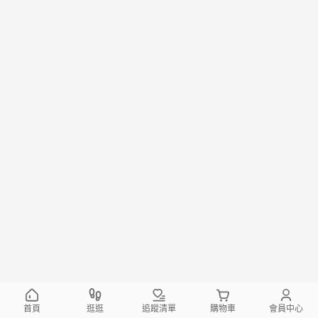
首頁
逛逛
追蹤清單
購物車
會員中心