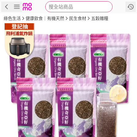
搜全站商品
商品
評價
詳情
規格
推薦
綠色生活
健康飲食｜有機天然
民生食材
五穀雜糧