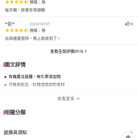
規格：無
每天喝，排便非常順暢
*若*
2026/08/05
0
規格：無
出貨速度很快，馬上就收到了。
查看全部評價(913)
圖文詳情
有機農法栽種、無化學添加物
可做為飲品、料理或烘焙的食材
查看更多
商品規格
相關分類
品牌名稱
統一生機
退換貨須知
重量
801g~1000g