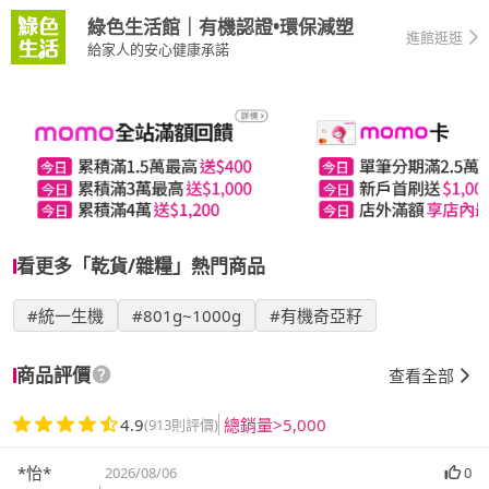
綠色生活館｜有機認證•環保減塑
進館逛逛
給家人的安心健康承諾
看更多「乾貨/雜糧」熱門商品
#統一生機
#801g~1000g
#有機奇亞籽
商品評價
查看全部
4.9
總銷量>5,000
(913則評價)
*怡*
2026/08/06
0