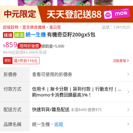
超級穀物，富含膳食纖維、蛋白質
品號：
13910525
統一生機
有機奇亞籽200gx5包
859
$
限時折後價
總銷量>5,000
$
975
促銷價
$
1,300
市售價
滿1件折116元
現折
活動賣場
折價券
查看可使用的折價券
付款方式
信用卡 | 無卡分期 | 貨到付款 | 行動支付 | 超
商付款 | ATM | 銀聯卡
刷momo卡消費回饋最高3%！
配送方式
快速到貨/離島配送
未滿$490 運費$75
品牌名稱
統一生機
．
追蹤