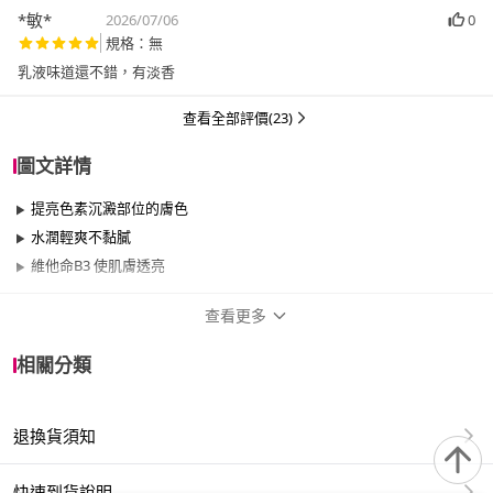
*敏*
2026/07/06
0
規格：無
乳液味道還不錯，有淡香
查看全部評價(23)
圖文詳情
提亮色素沉澱部位的膚色
水潤輕爽不黏膩
維他命B3 使肌膚透亮
查看更多
商品規格
相關分類
品牌名稱
b.clinicx
退換貨須知
香味
清新
功效
亮白、保濕、舒敏、緊緻
快速到貨說明