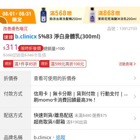
改善膚色暗沉
品號：
13912733
b.clinicx
5%B3 淨白身體乳(300ml)
311
$
限時折後價
總銷量>100
$
366
促銷價
$
749
市售價
滿1件享85折
滿599元再折100元
現折
現折
活動賣場
折價券
查看可使用的折價券
付款方式
信用卡 | 無卡分期 | 貨到付款 | 行動支付 | 超
商付款 | ATM | 銀聯卡
刷momo卡消費回饋最高3%！
配送方式
快速到貨/離島配送
未滿$490 運費$75
超商取貨/i郵箱
滿$190出貨
品牌名稱
b.clinicx
．
追蹤