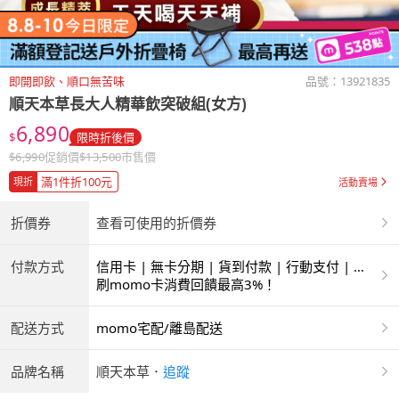
即開即飲、順口無苦味
品號：
13921835
順天本草長大人精華飲突破組(女方)
6,890
$
限時折後價
$
6,990
促銷價
$
13,500
市售價
滿1件折100元
現折
活動賣場
折價券
查看可使用的折價券
付款方式
信用卡 | 無卡分期 | 貨到付款 | 行動支付 | 超
商付款 | 銀聯卡
刷momo卡消費回饋最高3%！
配送方式
momo宅配/離島配送
品牌名稱
順天本草
．
追蹤