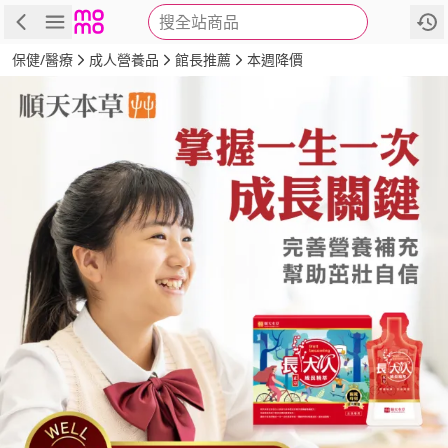
搜全站商品
商品
評價
詳情
規格
推薦
保健/醫療
成人營養品
館長推薦
本週降價