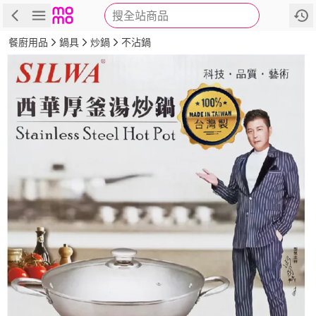
搜全站商品
商品
評價
詳情
規格
推薦
餐廚用品
鍋具
炒鍋
不沾鍋