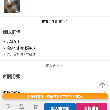
查看全部評價(1)
圖文詳情
台灣製造
高級不鏽鋼材質製成
適用瓦斯爐、電磁爐
查看更多
商品規格
相關分類
品牌名稱
SILWA 西華
退換貨須知
尺寸
30cm~34cm
訂單確認後，商品預計2026/08/11出貨
材質
其他不鏽鋼
加入購物車
直接購買