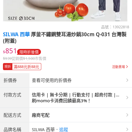
品號：
13922818
SILWA 西華
厚釜不鏽鋼雙耳湯炒鍋30cm Q-031 台灣製
(附蓋)
851
$
限時折後價
$
939
促銷價
$
1,500
市售價
滿888元折88元
現折
活動賣場
折價券
查看可使用的折價券
付款方式
信用卡 | 無卡分期 | 行動支付 | 超商付款 |
ATM | 銀聯卡
刷momo卡消費回饋最高3%！
配送方式
廠商宅配
品牌名稱
SILWA 西華
．
追蹤